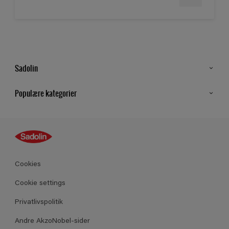
Sadolin
Kontakt os
Populære kategorier
Find butik
Inspiration
Sitemap
Guides
Farver
Produkter
Cookies
Datablad
Cookie settings
Privatlivspolitik
Andre AkzoNobel-sider