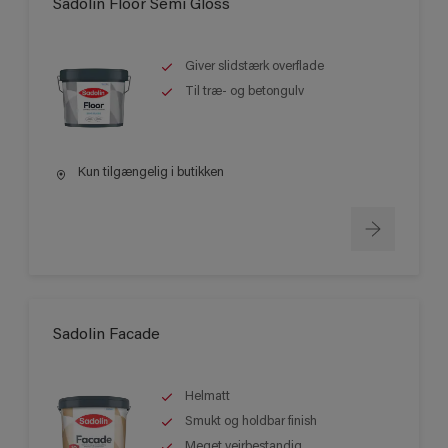
Sadolin Floor Semi Gloss
Giver slidstærk overflade
Til træ- og betongulv
Kun tilgængelig i butikken
Sadolin Facade
Helmatt
Smukt og holdbar finish
Meget vejrbestandig