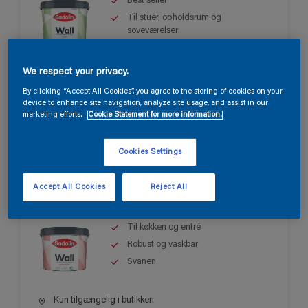
Best seller
Til stuer, opholdsrum og
soveværelser
Let at påføre
We respect your privacy.
Kun tilgængelig i butikken
By clicking “Accept All Cookies”, you agree to the storing of cookies on your
device to enhance site navigation, analyze site usage, and assist in our
marketing efforts.
Cookie Statement for more information.
Cookies Settings
Sadolin Wall Semi Matt
Accept All Cookies
Reject All
Til køkken og entré
Robust og vaskbar
Svanen
Kun tilgængelig i butikken