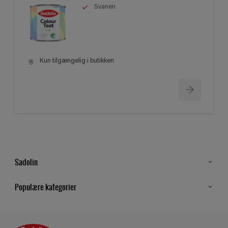
Svanen
Kun tilgængelig i butikken
Sadolin
Kontakt os
Populære kategorier
Find butik
Inspiration
Sitemap
Guides