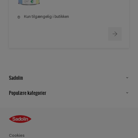
Kun tilgængelig i butikken
Sadolin
Kontakt os
Populære kategorier
Find butik
Inspiration
Sitemap
Guides
Farver
Produkter
Cookies