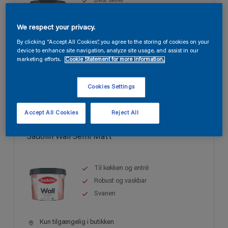
Best seller
Til stuer, opholdsrum og
soveværelser
We respect your privacy.
Let at påføre
By clicking “Accept All Cookies”, you agree to the storing of cookies on your
device to enhance site navigation, analyze site usage, and assist in our
Kun tilgængelig i butikken
marketing efforts.
Cookie Statement for more information.
Cookies Settings
Accept All Cookies
Reject All
Sadolin Wall Semi Matt
Til køkken og entré
Robust og vaskbar
Svanen
Kun tilgængelig i butikken