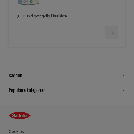
Kun tilgængelig i butikken
Sadolin
Kontakt os
Populære kategorier
Find butik
Inspiration
Sitemap
Guides
Farver
Produkter
Cookies