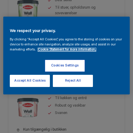
Best seller
Til stuer, opholdsrum og
soveværelser
Let at påføre
We respect your privacy.
Kun tilgængelig i butikken
By clicking “Accept All Cookies”, you agree to the storing of cookies on your
device to enhance site navigation, analyze site usage, and assist in our
marketing efforts.
Cookie Statement for more information.
Cookies Settings
Sadolin Wall Semi Matt
Accept All Cookies
Reject All
Til køkken og entré
Robust og vaskbar
Svanen
Kun tilgængelig i butikken