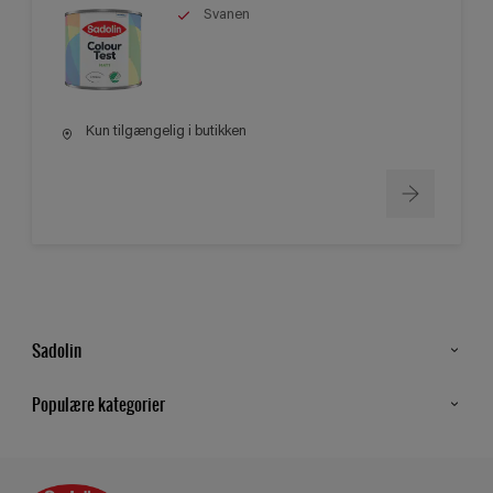
Svanen
Kun tilgængelig i butikken
Sadolin
Kontakt os
Populære kategorier
Find butik
Inspiration
Sitemap
Guides