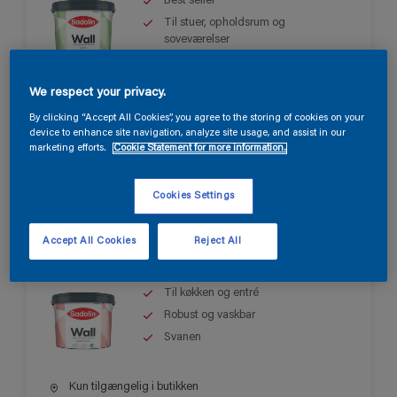
Best seller
Til stuer, opholdsrum og
soveværelser
Let at påføre
We respect your privacy.
Kun tilgængelig i butikken
By clicking “Accept All Cookies”, you agree to the storing of cookies on your
device to enhance site navigation, analyze site usage, and assist in our
marketing efforts.
Cookie Statement for more information.
Cookies Settings
Sadolin Wall Semi Matt
Accept All Cookies
Reject All
Til køkken og entré
Robust og vaskbar
Svanen
Kun tilgængelig i butikken