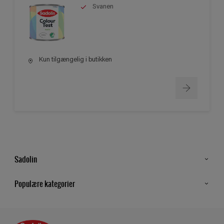
Svanen
Kun tilgængelig i butikken
Sadolin
Kontakt os
Populære kategorier
Find butik
Inspiration
Sitemap
Guides