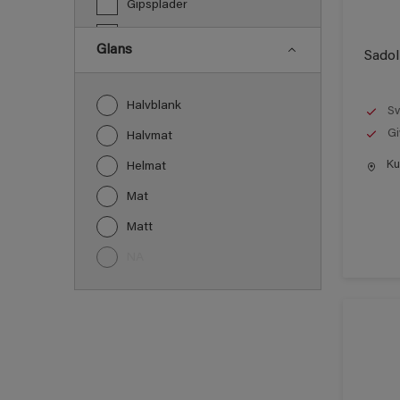
Gipsplader
Gulve
Glans
Sadol
Jern
Laminat
Halvblank
Sv
Lofter
Gi
Halvmat
Metal
Kun
Helmat
Murværk og Puds
Mat
Møbel
Matt
Paneler
NA
PVC
Træ
Træbeklædning
Vindueskarme
Vægge