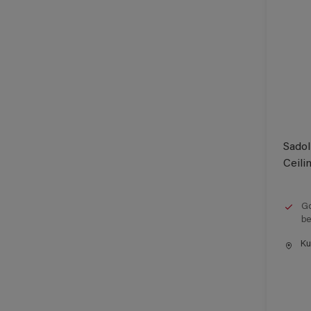
Sadol
Ceili
Go
be
Kun