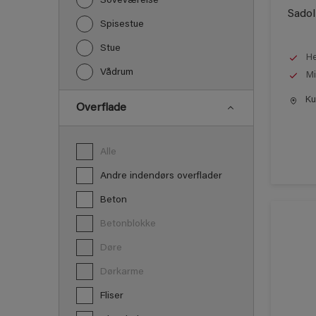
Soveværelse
Sadol
Spisestue
Stue
He
Vådrum
Mi
Kun
Overflade
Alle
Andre indendørs overflader
Beton
Betonblokke
Døre
Dørkarme
Fliser