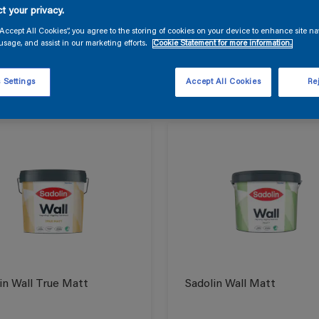
t your privacy.
rodukterne til dit projekt
“Accept All Cookies”, you agree to the storing of cookies on your device to enhance site na
usage, and assist in our marketing efforts.
Cookie Statement for more information.
produkt
 Settings
Accept All Cookies
Rej
in Wall True Matt
Sadolin Wall Matt