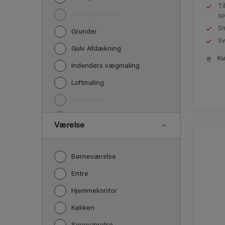
Ti
Fuge og Spartel
so
Sm
Grunder
Sv
Gulv Afdækning
Kun
Indendørs vægmaling
Loftmaling
Rengøring
Træbehandling
Værelse
Træværk maling
Børneværelse
Entre
Hjemmekontor
Køkken