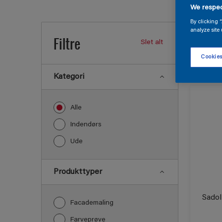
We respec
Find p
By clicking 
analyze site 
Filtre
Slet alt
17
fundet 
Cookies
Kategori
Alle
Indendørs
Ude
Produkttyper
Sadol
Facademaling
Farveprøve