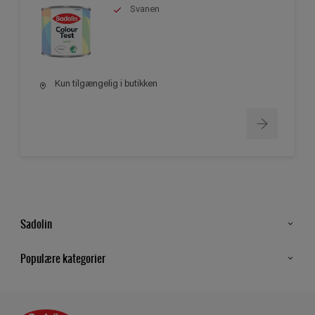
Svanen
Kun tilgængelig i butikken
Sadolin
Kontakt os
Populære kategorier
Find butik
Inspiration
Sitemap
Guides