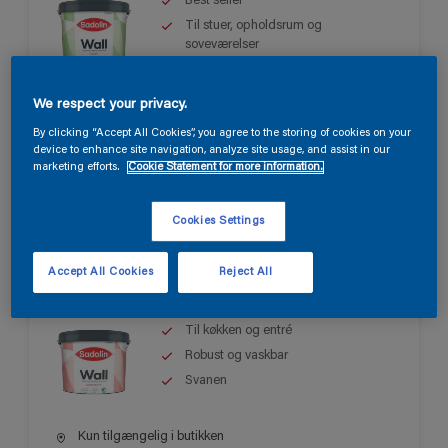
Best seller
Til stuer, opholdsrum og
soveværelser
Let at påføre
We respect your privacy.
Kun tilgængelig i butikken
By clicking “Accept All Cookies”, you agree to the storing of cookies on your
device to enhance site navigation, analyze site usage, and assist in our
marketing efforts.
Cookie Statement for more information.
Cookies Settings
Sadolin Wall Semi Matt
Accept All Cookies
Reject All
Til køkken og entré
Robust og vaskbar
Svanen
Kun tilgængelig i butikken