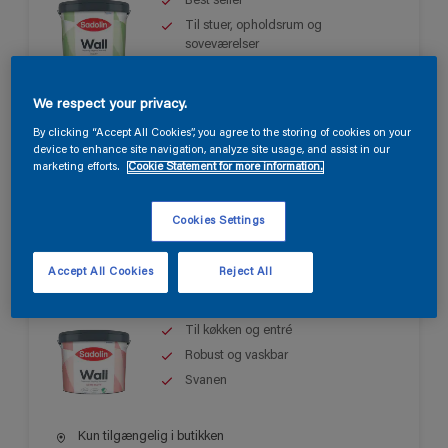
Best seller
Til stuer, opholdsrum og
soveværelser
Let at påføre
We respect your privacy.
Kun tilgængelig i butikken
By clicking “Accept All Cookies”, you agree to the storing of cookies on your
device to enhance site navigation, analyze site usage, and assist in our
marketing efforts.
Cookie Statement for more information.
Cookies Settings
Sadolin Wall Semi Matt
Accept All Cookies
Reject All
Til køkken og entré
Robust og vaskbar
Svanen
Kun tilgængelig i butikken