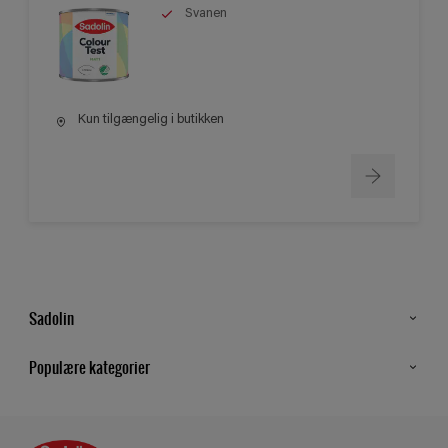
Svanen
Kun tilgængelig i butikken
Sadolin
Kontakt os
Populære kategorier
Find butik
Inspiration
Sitemap
Guides