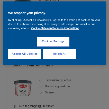
Best seller
Til stuer, opholdsrum og
soveværelser
We respect your privacy.
Let at påføre
By clicking “Accept All Cookies”, you agree to the storing of cookies on your
device to enhance site navigation, analyze site usage, and assist in our
Kun tilgængelig i butikken
marketing efforts.
Cookie Statement for more information.
Cookies Settings
Accept All Cookies
Reject All
Sadolin Wall Semi Matt
Til køkken og entré
Robust og vaskbar
Svanen
Kun tilgængelig i butikken