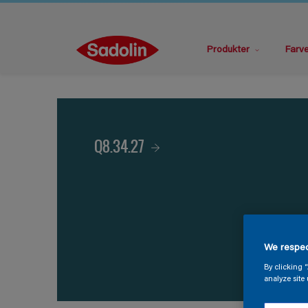
Produkter
Farv
Q8.34.27
We respec
By clicking 
analyze site 