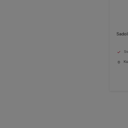
Sadol
Sv
Kun