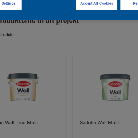
 Settings
Accept All Cookies
Rej
rodukterne til dit projekt
produkt
in Wall True Matt
Sadolin Wall Matt