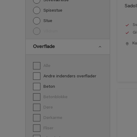
Soveværelse
Sadol
Spisestue
Stue
Sv
Vådrum
Gi
Kun
Overflade
Alle
Andre indendørs overflader
Beton
Betonblokke
Døre
Dørkarme
Fliser