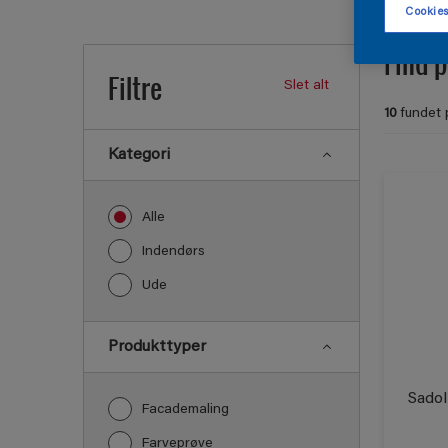
Cookies
Find p
Filtre
Slet alt
10
fundet 
Kategori
Alle
Indendørs
Ude
Produkttyper
Sadol
Facademaling
Farveprøve