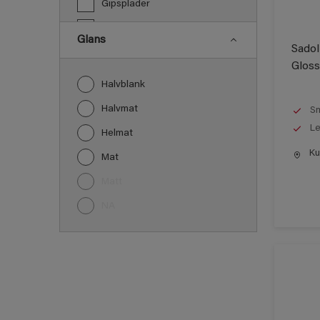
Gipsplader
Gulve
Glans
Sadol
Jern
Gloss
Laminat
Halvblank
Lofter
Halvmat
Sm
Metal
Le
Helmat
Murværk og Puds
Kun
Mat
Møbel
Matt
Paneler
NA
PVC
Træ
Træbeklædning
Vindueskarme
Vægge