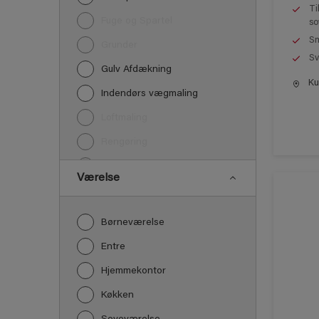
Ti
Fuge og Spartel
so
Sm
Grunder
Sv
Gulv Afdækning
Kun
Indendørs vægmaling
Loftmaling
Rengøring
Træbehandling
Værelse
Træværk maling
Børneværelse
Entre
Hjemmekontor
Køkken