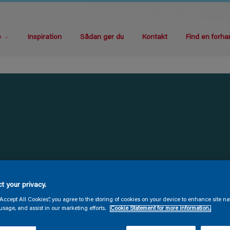
e
Inspiration
Sådan gør du
Kontakt
Find en forha
t your privacy.
“Accept All Cookies”, you agree to the storing of cookies on your device to enhance site na
usage, and assist in our marketing efforts.
Cookie Statement for more information.