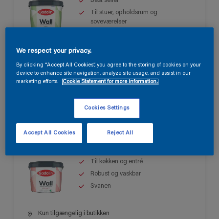
Best seller
Til stuer, opholdsrum og
soveværelser
Let at påføre
We respect your privacy.
Kun tilgængelig i butikken
By clicking “Accept All Cookies”, you agree to the storing of cookies on your
device to enhance site navigation, analyze site usage, and assist in our
marketing efforts.
Cookie Statement for more information.
Cookies Settings
Sadolin Wall Semi Matt
Accept All Cookies
Reject All
Til køkken og entré
Robust og vaskbar
Svanen
Kun tilgængelig i butikken