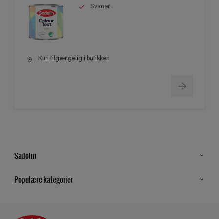
Svanen
Kun tilgængelig i butikken
Sadolin
Kontakt os
Populære kategorier
Find butik
Inspiration
Sitemap
Guides