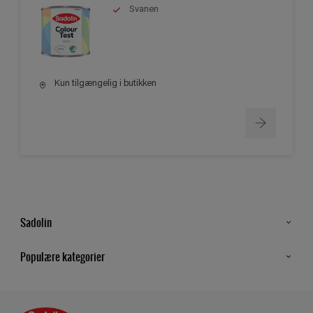
Svanen
Kun tilgængelig i butikken
Sadolin
Kontakt os
Populære kategorier
Find butik
Inspiration
Sitemap
Guides