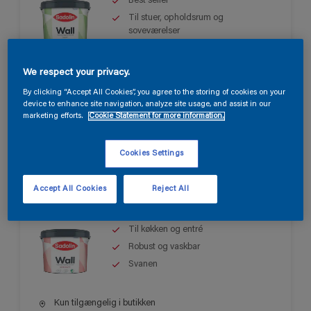
Best seller
Til stuer, opholdsrum og
soveværelser
Let at påføre
We respect your privacy.
Kun tilgængelig i butikken
By clicking “Accept All Cookies”, you agree to the storing of cookies on your
device to enhance site navigation, analyze site usage, and assist in our
marketing efforts.
Cookie Statement for more information.
Cookies Settings
Sadolin Wall Semi Matt
Accept All Cookies
Reject All
Til køkken og entré
Robust og vaskbar
Svanen
Kun tilgængelig i butikken