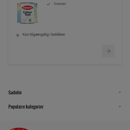
Svanen
Kun tilgængelig i butikken
Sadolin
Kontakt os
Populære kategorier
Find butik
Inspiration
Sitemap
Guides