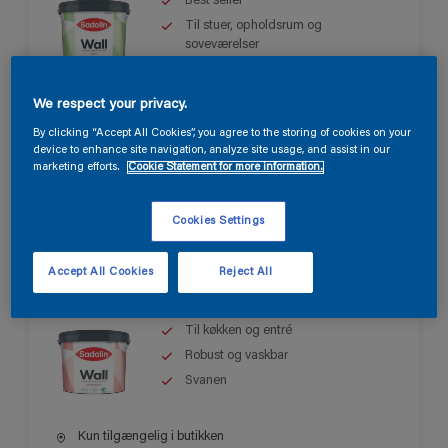
Best seller
Til stuer, opholdsrum og
soveværelser
Let at påføre
We respect your privacy.
Kun tilgængelig i butikken
By clicking “Accept All Cookies”, you agree to the storing of cookies on your
device to enhance site navigation, analyze site usage, and assist in our
marketing efforts.
Cookie Statement for more information.
Cookies Settings
Sadolin Wall Semi Matt
Accept All Cookies
Reject All
Til køkken og entré
Robust og vaskbar
Svanen
Kun tilgængelig i butikken