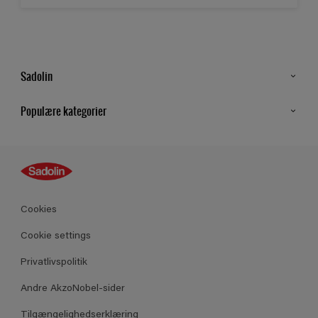
Sadolin
Kontakt os
Populære kategorier
Find butik
Inspiration
Sitemap
Guides
Farver
Produkter
Cookies
Datablad
Cookie settings
Privatlivspolitik
Andre AkzoNobel-sider
Tilgængelighedserklæring