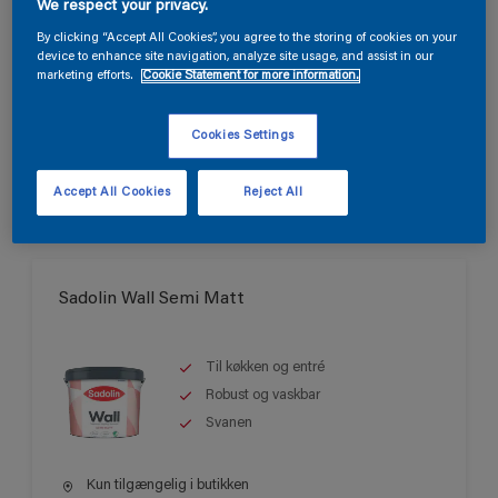
Best seller
We respect your privacy.
Til stuer, opholdsrum og
By clicking “Accept All Cookies”, you agree to the storing of cookies on your
soveværelser
device to enhance site navigation, analyze site usage, and assist in our
marketing efforts.
Cookie Statement for more information.
Let at påføre
Kun tilgængelig i butikken
Cookies Settings
Accept All Cookies
Reject All
Sadolin Wall Semi Matt
Til køkken og entré
Robust og vaskbar
Svanen
Kun tilgængelig i butikken