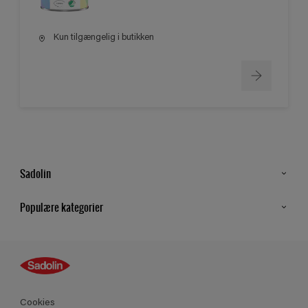
Kun tilgængelig i butikken
Sadolin
Kontakt os
Populære kategorier
Find butik
Inspiration
Sitemap
Guides
Farver
Produkter
Cookies