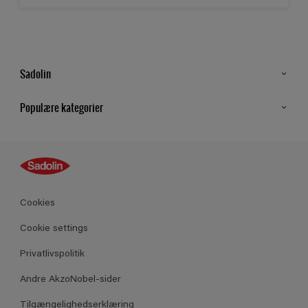
Sadolin
Kontakt os
Populære kategorier
Find butik
Inspiration
Sitemap
Guides
Farver
Produkter
Cookies
Datablad
Cookie settings
Privatlivspolitik
Andre AkzoNobel-sider
Tilgængelighedserklæring