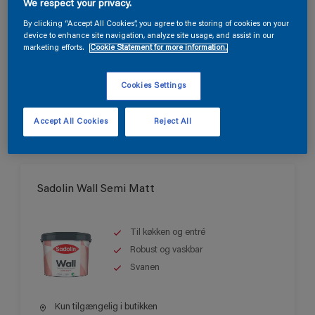
Best seller
We respect your privacy.
Til stuer, opholdsrum og
By clicking “Accept All Cookies”, you agree to the storing of cookies on your
soveværelser
device to enhance site navigation, analyze site usage, and assist in our
marketing efforts.
Cookie Statement for more information.
Let at påføre
Kun tilgængelig i butikken
Cookies Settings
Accept All Cookies
Reject All
Sadolin Wall Semi Matt
Til køkken og entré
Robust og vaskbar
Svanen
Kun tilgængelig i butikken