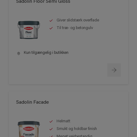
Sadolin Floor Semi Gloss
Giver slidstærk overflade
Til træ- og betongulv
Kun tilgængelig i butikken
Sadolin Facade
Helmatt
Smukt og holdbar finish
Meget vejrbestandig