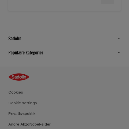
Sadolin
Kontakt os
Populære kategorier
Find butik
Inspiration
Sitemap
Guides
Farver
Produkter
Cookies
Datablad
Cookie settings
Privatlivspolitik
Andre AkzoNobel-sider