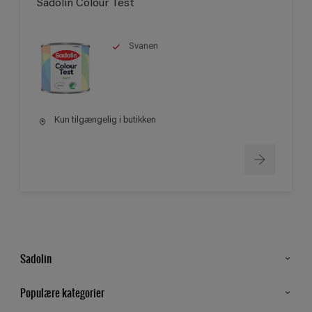
Sadolin Colour Test
Svanen
Kun tilgængelig i butikken
Sadolin
Kontakt os
Populære kategorier
Find butik