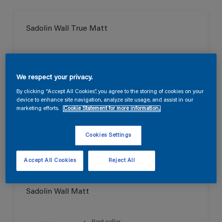
Sadolin Wall True Matt
Til stuer, opholdsrum og
soveværelser
We respect your privacy.
Smuk mat
By clicking “Accept All Cookies”, you agree to the storing of cookies on your
Svanen
device to enhance site navigation, analyze site usage, and assist in our
marketing efforts.
Cookie Statement for more information.
Kun tilgængelig i butikken
Cookies Settings
Accept All Cookies
Reject All
Sadolin Wall Matt