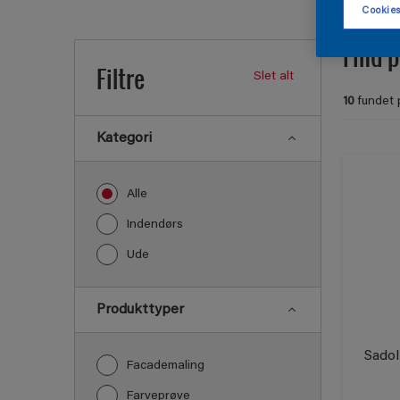
Cookies
Find p
Filtre
Slet alt
10
fundet 
Kategori
Alle
Indendørs
Ude
Produkttyper
Sadol
Facademaling
Farveprøve