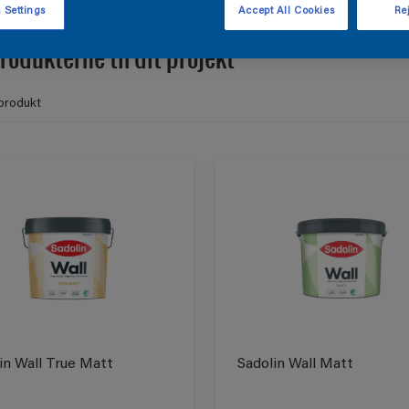
 Settings
Accept All Cookies
Rej
rodukterne til dit projekt
produkt
in Wall True Matt
Sadolin Wall Matt