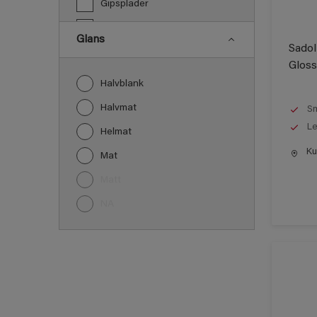
Gipsplader
Gulve
Glans
Sadol
Jern
Gloss
Laminat
Halvblank
Lofter
Halvmat
Sm
Metal
Le
Helmat
Murværk og Puds
Kun
Mat
Møbel
Matt
Paneler
NA
PVC
Træ
Træbeklædning
Vindueskarme
Vægge