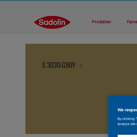
Produkter
Farv
S 3030-G90Y
We respec
By clicking 
analyze site 