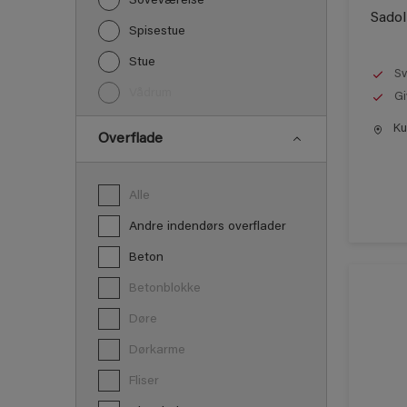
Soveværelse
Sadol
Spisestue
Stue
Sv
Vådrum
Gi
Kun
Overflade
Alle
Andre indendørs overflader
Beton
Betonblokke
Døre
Dørkarme
Fliser