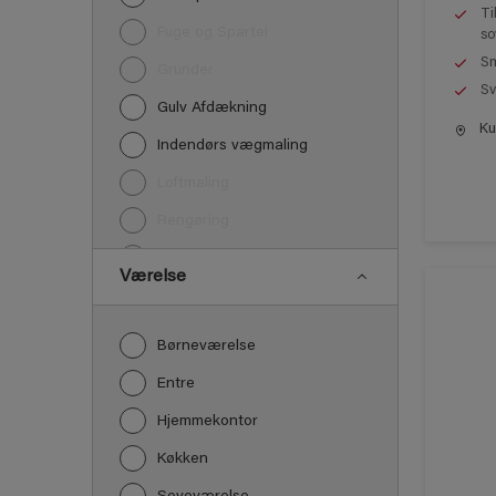
Ti
Fuge og Spartel
so
Sm
Grunder
Sv
Gulv Afdækning
Kun
Indendørs vægmaling
Loftmaling
Rengøring
Træbehandling
Værelse
Træværk maling
Børneværelse
Entre
Hjemmekontor
Køkken