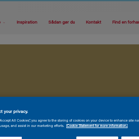
e
Inspiration
Sådan gør du
Kontakt
Find en forha
t your privacy.
“Accept All Cookies”, you agree to the storing of cookies on your device to enhance site na
usage, and assist in our marketing efforts.
Cookie Statement for more information.