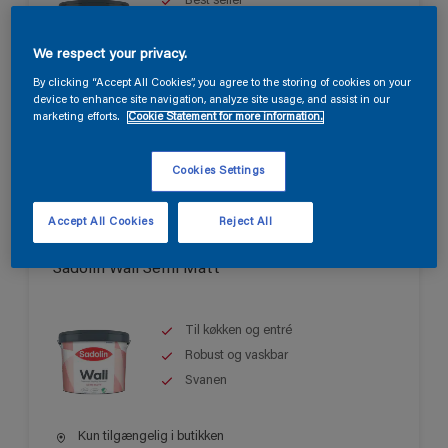
Best seller
Til stuer, opholdsrum og
soveværelser
We respect your privacy.
Let at påføre
By clicking “Accept All Cookies”, you agree to the storing of cookies on your
device to enhance site navigation, analyze site usage, and assist in our
Kun tilgængelig i butikken
marketing efforts.
Cookie Statement for more information.
Cookies Settings
Accept All Cookies
Reject All
Sadolin Wall Semi Matt
Til køkken og entré
Robust og vaskbar
Svanen
Kun tilgængelig i butikken