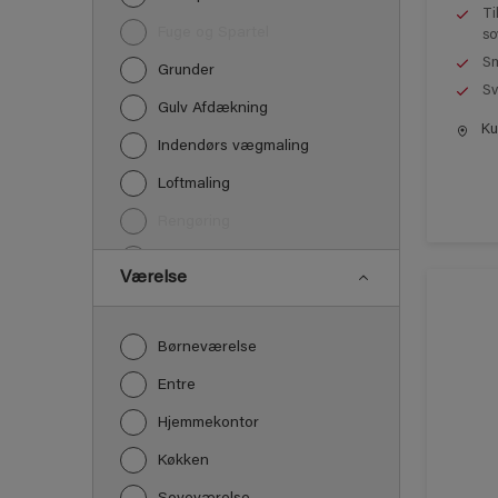
Ti
Fuge og Spartel
so
Sm
Grunder
Sv
Gulv Afdækning
Kun
Indendørs vægmaling
Loftmaling
Rengøring
Træbehandling
Værelse
Træværk maling
Børneværelse
Entre
Hjemmekontor
Køkken