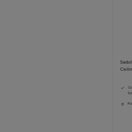
Sadol
Ceili
Go
be
Kun