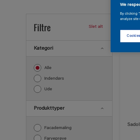
We respec
Find p
By clicking 
analyze site 
Filtre
Slet alt
17
fundet 
Cookies
Kategori
Alle
Indendørs
Ude
Produkttyper
Sadol
Facademaling
Farveprøve