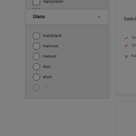
Gipsplader
Gulve
Glans
Sadol
Jern
Laminat
Halvblank
Sv
Lofter
Gi
Halvmat
Metal
Kun
Helmat
Murværk og Puds
Mat
Møbel
Matt
Paneler
NA
PVC
Træ
Træbeklædning
Vindueskarme
Vægge