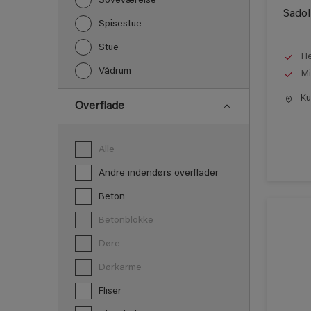
Soveværelse
Sadol
Spisestue
Stue
He
Vådrum
Mi
Kun
Overflade
Alle
Andre indendørs overflader
Beton
Betonblokke
Døre
Dørkarme
Fliser