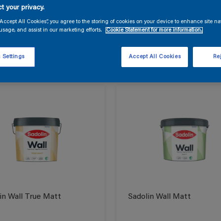
t your privacy.
rodukterne til dit projekt
“Accept All Cookies”, you agree to the storing of cookies on your device to enhance site na
usage, and assist in our marketing efforts.
Cookie Statement for more information.
produkt
 Settings
Accept All Cookies
Rej
in Wall True Matt
Sadolin Wall Matt