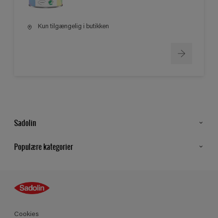
Kun tilgængelig i butikken
Sadolin
Kontakt os
Populære kategorier
Find butik
Inspiration
Sitemap
Guides
Farver
Produkter
Cookies