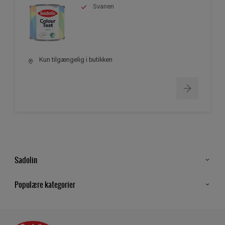
Svanen
Kun tilgængelig i butikken
Sadolin
Kontakt os
Populære kategorier
Find butik
Inspiration
Sitemap
Guides