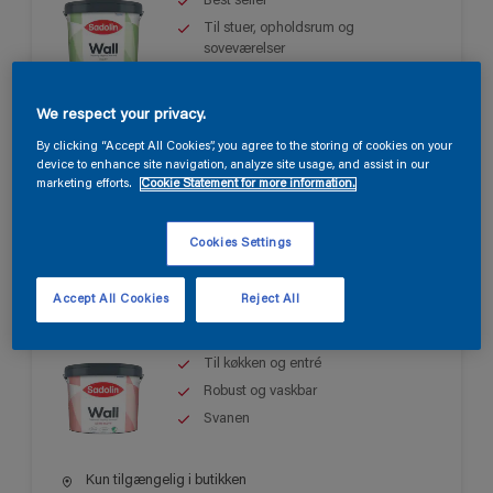
Best seller
Til stuer, opholdsrum og
soveværelser
Let at påføre
We respect your privacy.
Kun tilgængelig i butikken
By clicking “Accept All Cookies”, you agree to the storing of cookies on your
device to enhance site navigation, analyze site usage, and assist in our
marketing efforts.
Cookie Statement for more information.
Cookies Settings
Sadolin Wall Semi Matt
Accept All Cookies
Reject All
Til køkken og entré
Robust og vaskbar
Svanen
Kun tilgængelig i butikken