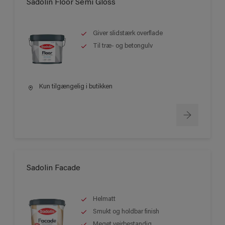
Sadolin Floor Semi Gloss
Giver slidstærk overflade
Til træ- og betongulv
Kun tilgængelig i butikken
Sadolin Facade
Helmatt
Smukt og holdbar finish
Meget vejrbestandig