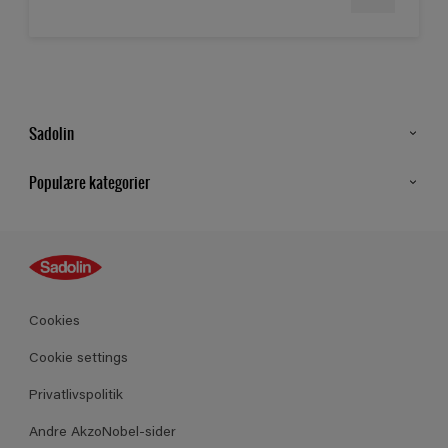
Sadolin
Kontakt os
Populære kategorier
Find butik
Inspiration
Sitemap
Guides
Farver
Produkter
Cookies
Datablad
Cookie settings
Privatlivspolitik
Andre AkzoNobel-sider