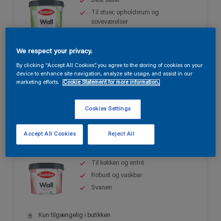
Best seller
Til stuer, opholdsrum og
soveværelser
Let at påføre
We respect your privacy.
Kun tilgængelig i butikken
By clicking “Accept All Cookies”, you agree to the storing of cookies on your
device to enhance site navigation, analyze site usage, and assist in our
marketing efforts.
Cookie Statement for more information.
Cookies Settings
Sadolin Wall Semi Matt
Accept All Cookies
Reject All
Til køkken og entré
Robust og vaskbar
Svanen
Kun tilgængelig i butikken