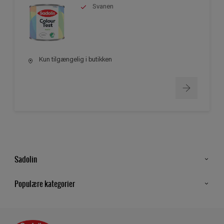
Svanen
Kun tilgængelig i butikken
Sadolin
Kontakt os
Populære kategorier
Find butik
Inspiration
Sitemap
Guides