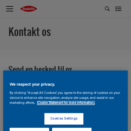
Kontakt os
Send en besked til os
Din grund til at kontakte os
*
We respect your privacy.
By clicking “Accept All Cookies”, you agree to the storing of cookies on your
device to enhance site navigation, analyze site usage, and assist in our
marketing efforts.
Cookie Statement for more information.
Farveråd
Navn
Spørgsmål vedrørende produkt
Cookies Settings
Kontakt os