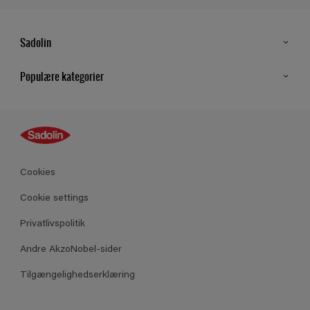
Sadolin
Kontakt os
Populære kategorier
Find butik
Inspiration
Sitemap
Guides
Farver
Produkter
Cookies
Datablad
Cookie settings
Privatlivspolitik
Andre AkzoNobel-sider
Tilgængelighedserklæring