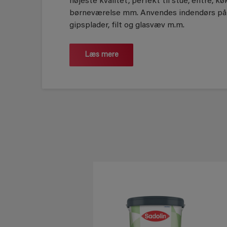
højeste kvalitet, perfekt til stue, entre, k
børneværelse mm. Anvendes indendørs på p
gipsplader, filt og glasvæv m.m.
Læs mere