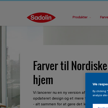
Produkter
Farv
Farver til Nordiske
hjem
We respec
By clicking 
Vi lancerer nu en ny version af Sadolin med
analyze site 
opdateret design og et mere fleksibelt so
- alt sammen for at gøre det lettere for di