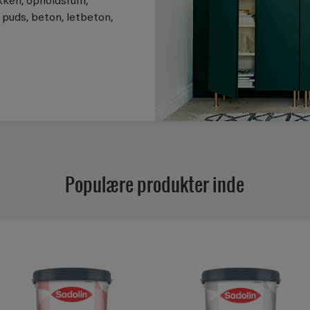
økken, opholdsrum,
uds, beton, letbeton,
Populære produkter inde