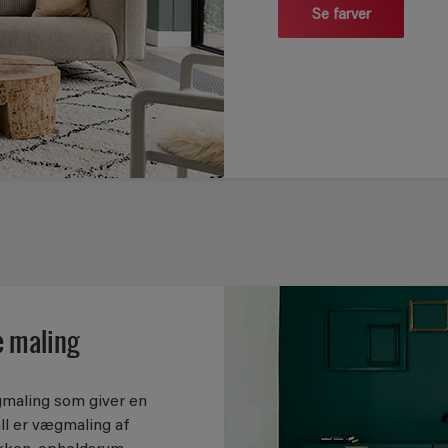
Se farver
e maling
gmaling som giver en
ll er vægmaling af