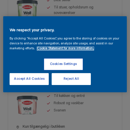
Best seller
Til stuer, opholdsrum og
soveværelser
Let at påføre
We respect your privacy.
Kun tilgængelig i butikken
By clicking “Accept All Cookies”, you agree to the storing of cookies on your
device to enhance site navigation, analyze site usage, and assist in our
marketing efforts.
Cookie Statement for more information.
Cookies Settings
Sadolin Wall Semi Matt
Accept All Cookies
Reject All
Til køkken og entré
Robust og vaskbar
Svanen
Kun tilgængelig i butikken