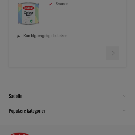
Svanen
Kun tilgængelig i butikken
Sadolin
Kontakt os
Populære kategorier
Find butik
Inspiration
Sitemap
Guides