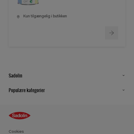
Kun tilgængelig i butikken
Sadolin
Kontakt os
Populære kategorier
Find butik
Inspiration
Sitemap
Guides
Farver
Produkter
Cookies