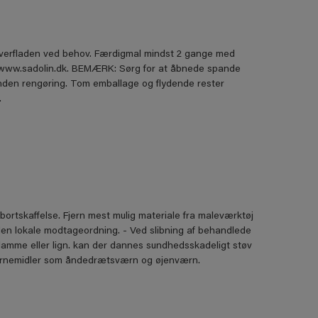
overfladen ved behov. Færdigmal mindst 2 gange med
g www.sadolin.dk. BEMÆRK: Sørg for at åbnede spande
 inden rengøring. Tom emballage og flydende rester
.
bortskaffelse. Fjern mest mulig materiale fra maleværktøj
den lokale modtageordning. - Ved slibning af behandlede
flamme eller lign. kan der dannes sundhedsskadeligt støv
 værnemidler som åndedrætsværn og øjenværn.