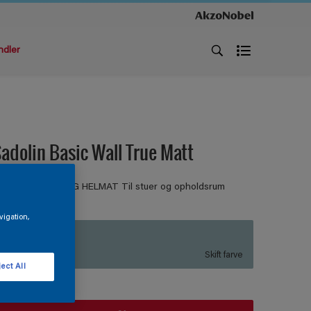
ndler
adolin Basic Wall True Matt
ASIC VÆGMALING HELMAT Til stuer og opholdsrum
vigation,
R1.10.65
Skift farve
ect All
tørrelse