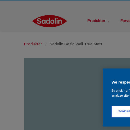
Produkter
Farv
Produkter
Sadolin Basic Wall True Matt
We respec
By clicking 
analyze site 
Cookies