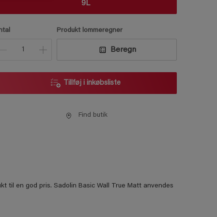
9L
ntal
Produkt lommeregner
Beregn
Tillføj i inkøbsliste
Find butik
ukt til en god pris. Sadolin Basic Wall True Matt anvendes