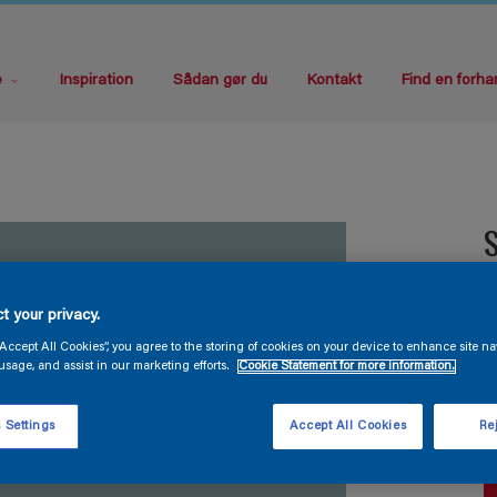
e
Inspiration
Sådan gør du
Kontakt
Find en forha
S
B
t your privacy.
“Accept All Cookies”, you agree to the storing of cookies on your device to enhance site na
usage, and assist in our marketing efforts.
Cookie Statement for more information.
 Settings
Accept All Cookies
Rej
S