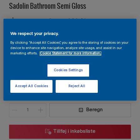
Sadolin Bathroom Semi Gloss
VÅDRUMSMALING Til væg og loft i vådrum
We respect your privacy.
By clicking “Accept All Cookies”, you agree to the storing of cookies on your
Vælg farve
device to enhance site navigation, analyze site usage, and assist in our
marketing efforts.
Cookie Statement for more information.
Størrelse
Cookies Settings
2,5L
Accept All Cookies
Reject All
Antal
Produkt lommeregner
Beregn
Tillføj i inkøbsliste