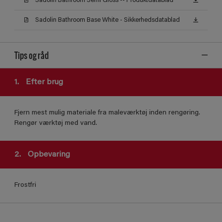
Sadolin Bathroom Semi Gloss -- Produktdatablad
Sadolin Bathroom Base White - Sikkerhedsdatablad
Tips og råd
1.
Efter brug
Fjern mest mulig materiale fra maleværktøj inden rengøring.
Rengør værktøj med vand.
2.
Opbevaring
Frostfri