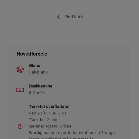
Find butik
Hovedfordele
Glans
Halvblank
Dækkeevne
6-8 m2/L
Tørretid overfladetør
Ved 23˚C / 50%RH
Tørretid: 2 timer
Genmalingstør: 5 timer
Færdigmalede overﬂader skal tørre i 7 døgn,