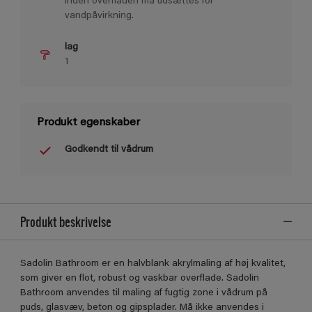
inden overﬂaden må udsættes for
vandpåvirkning.
lag
1
Produkt egenskaber
Godkendt til vådrum
Produkt beskrivelse
Sadolin Bathroom er en halvblank akrylmaling af høj kvalitet,
som giver en ﬂot, robust og vaskbar overﬂade. Sadolin
Bathroom anvendes til maling af fugtig zone i vådrum på
puds, glasvæv, beton og gipsplader. Må ikke anvendes i