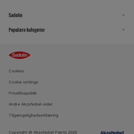
Sadolin
Kontakt os
Populære kategorier
Find butik
Inspiration
Sitemap
Guides
Farver
Produkter
Cookies
Datablad
Cookie settings
Privatlivspolitik
Andre AkzoNobel-sider
Tilgængelighedserklæring
Copyright @ AkzoNobel Paints 2026