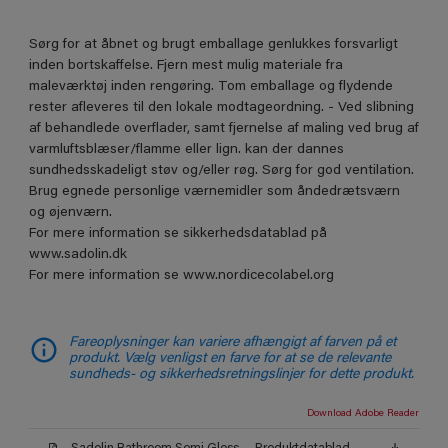
Sørg for at åbnet og brugt emballage genlukkes forsvarligt
inden bortskaffelse. Fjern mest mulig materiale fra
maleværktøj inden rengøring. Tom emballage og flydende
rester afleveres til den lokale modtageordning. - Ved slibning
af behandlede overflader, samt fjernelse af maling ved brug af
varmluftsblæser/flamme eller lign. kan der dannes
sundhedsskadeligt støv og/eller røg. Sørg for god ventilation.
Brug egnede personlige værnemidler som åndedrætsværn
og øjenværn.
For mere information se sikkerhedsdatablad på
www.sadolin.dk
For mere information se www.nordicecolabel.org
Fareoplysninger kan variere afhængigt af farven på et
produkt. Vælg venligst en farve for at se de relevante
sundheds- og sikkerhedsretningslinjer for dette produkt.
Download Adobe Reader