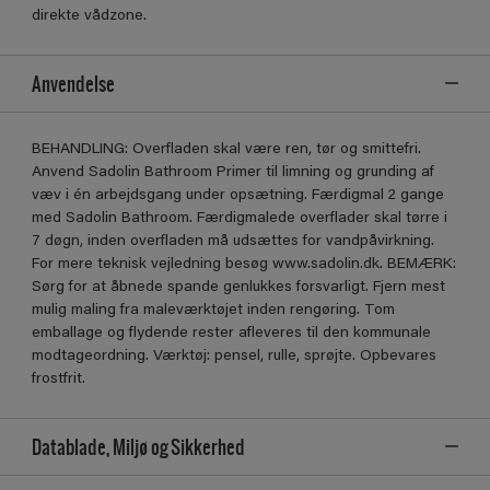
direkte vådzone.
Anvendelse
BEHANDLING: Overﬂaden skal være ren, tør og smittefri.
Anvend Sadolin Bathroom Primer til limning og grunding af
væv i én arbejdsgang under opsætning. Færdigmal 2 gange
med Sadolin Bathroom. Færdigmalede overﬂader skal tørre i
7 døgn, inden overﬂaden må udsættes for vandpåvirkning.
For mere teknisk vejledning besøg www.sadolin.dk. BEMÆRK:
Sørg for at åbnede spande genlukkes forsvarligt. Fjern mest
mulig maling fra maleværktøjet inden rengøring. Tom
emballage og ﬂydende rester aﬂeveres til den kommunale
modtageordning. Værktøj: pensel, rulle, sprøjte. Opbevares
frostfrit.
Datablade, Miljø og Sikkerhed