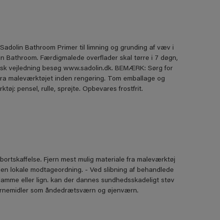
adolin Bathroom Primer til limning og grunding af væv i
 Bathroom. Færdigmalede overﬂader skal tørre i 7 døgn,
isk vejledning besøg www.sadolin.dk. BEMÆRK: Sørg for
 fra maleværktøjet inden rengøring. Tom emballage og
: pensel, rulle, sprøjte. Opbevares frostfrit.
bortskaffelse. Fjern mest mulig materiale fra maleværktøj
den lokale modtageordning. - Ved slibning af behandlede
flamme eller lign. kan der dannes sundhedsskadeligt støv
 værnemidler som åndedrætsværn og øjenværn.