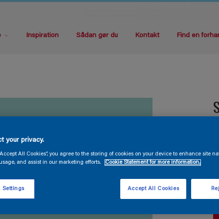
e
Inspiration
Sådan gør du
Kontakt
Find en forha
S
V
t your privacy.
“Accept All Cookies”, you agree to the storing of cookies on your device to enhance site na
usage, and assist in our marketing efforts.
Cookie Statement for more information.
 Settings
Accept All Cookies
Rej
S