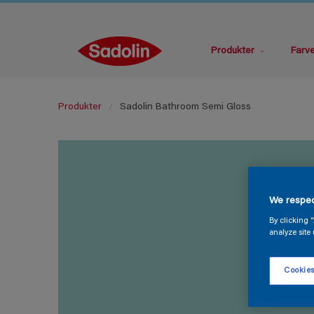
Produkter
Farv
Produkter
Sadolin Bathroom Semi Gloss
We respec
By clicking 
analyze site 
Cookies