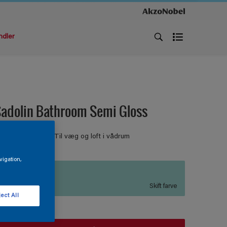
ndler
adolin Bathroom Semi Gloss
ÅDRUMSMALING Til væg og loft i vådrum
vigation,
P0.15.75
Skift farve
ect All
tørrelse