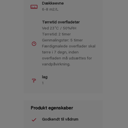
Dækkeevne
6-8 m2/L
Tørretid overfladetør
Ved 23˚C / 50%RH
Tørretid: 2 timer
Genmalingstør: 5 timer
Færdigmalede overﬂader skal
tørre i 7 døgn, inden
overﬂaden må udsættes for
vandpåvirkning.
lag
1
Produkt egenskaber
Godkendt til vådrum