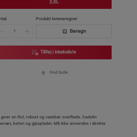
2,5L
ntal
Produkt lommeregner
Beregn
Tillføj i inkøbsliste
Find butik
 giver en ﬂot, robust og vaskbar overﬂade. Sadolin
asvæv, beton og gipsplader. Må ikke anvendes i direkte