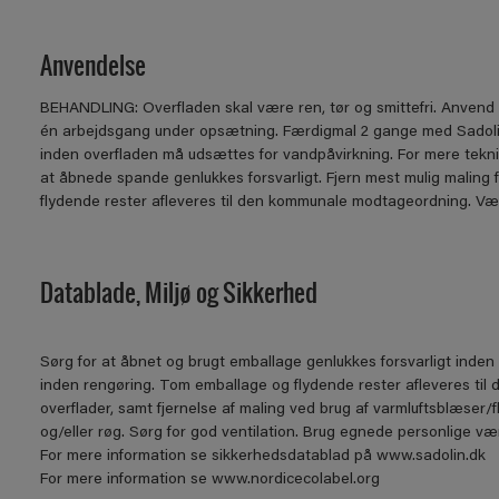
Anvendelse
BEHANDLING: Overﬂaden skal være ren, tør og smittefri. Anvend S
én arbejdsgang under opsætning. Færdigmal 2 gange med Sadolin
inden overﬂaden må udsættes for vandpåvirkning. For mere tekn
at åbnede spande genlukkes forsvarligt. Fjern mest mulig maling
ﬂydende rester aﬂeveres til den kommunale modtageordning. Værktøj
Datablade, Miljø og Sikkerhed
Sørg for at åbnet og brugt emballage genlukkes forsvarligt inden 
inden rengøring. Tom emballage og flydende rester afleveres til 
overflader, samt fjernelse af maling ved brug af varmluftsblæser/
og/eller røg. Sørg for god ventilation. Brug egnede personlige
For mere information se sikkerhedsdatablad på www.sadolin.dk
For mere information se www.nordicecolabel.org