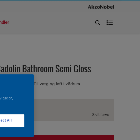
ndler
adolin Bathroom Semi Gloss
ÅDRUMSMALING Til væg og loft i vådrum
vigation,
ZN.00.87
Skift farve
ect All
tørrelse