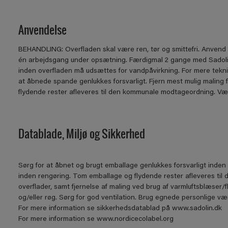
Anvendelse
BEHANDLING: Overﬂaden skal være ren, tør og smittefri. Anvend S
én arbejdsgang under opsætning. Færdigmal 2 gange med Sadolin
inden overﬂaden må udsættes for vandpåvirkning. For mere tekn
at åbnede spande genlukkes forsvarligt. Fjern mest mulig maling
ﬂydende rester aﬂeveres til den kommunale modtageordning. Værktøj
Datablade, Miljø og Sikkerhed
Sørg for at åbnet og brugt emballage genlukkes forsvarligt inden 
inden rengøring. Tom emballage og flydende rester afleveres til 
overflader, samt fjernelse af maling ved brug af varmluftsblæser/
og/eller røg. Sørg for god ventilation. Brug egnede personlige
For mere information se sikkerhedsdatablad på www.sadolin.dk
For mere information se www.nordicecolabel.org