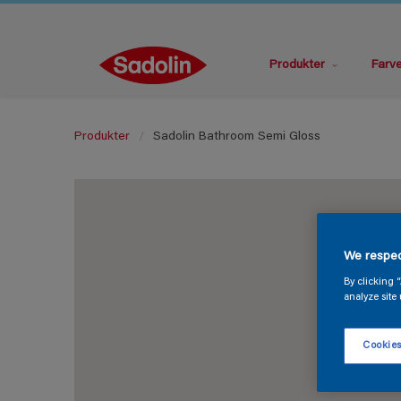
Produkter
Farv
Produkter
Sadolin Bathroom Semi Gloss
We respec
By clicking 
analyze site 
Cookies