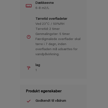
Dækkeevne
6-8 m2/L
Tørretid overfladetør
Ved 23˚C / 50%RH
Tørretid: 2 timer
Genmalingstør: 5 timer
Færdigmalede overﬂader skal
tørre i 7 døgn, inden
overﬂaden må udsættes for
vandpåvirkning.
lag
1
Produkt egenskaber
Godkendt til vådrum