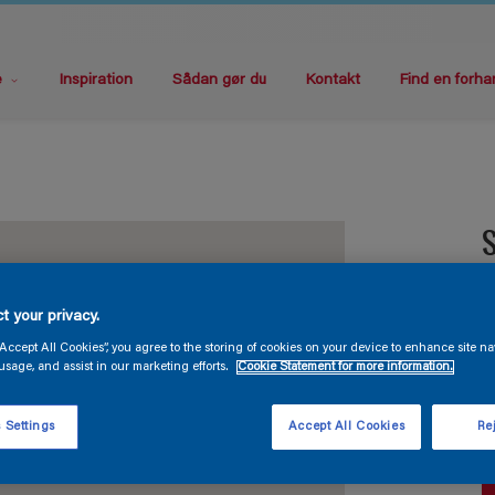
e
Inspiration
Sådan gør du
Kontakt
Find en forha
S
V
t your privacy.
“Accept All Cookies”, you agree to the storing of cookies on your device to enhance site na
usage, and assist in our marketing efforts.
Cookie Statement for more information.
 Settings
Accept All Cookies
Rej
S