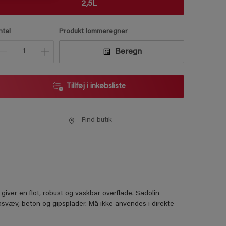
2,5L
ntal
Produkt lommeregner
Beregn
Tillføj i inkøbsliste
Find butik
 giver en ﬂot, robust og vaskbar overﬂade. Sadolin
asvæv, beton og gipsplader. Må ikke anvendes i direkte