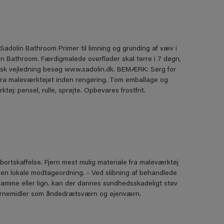
adolin Bathroom Primer til limning og grunding af væv i
 Bathroom. Færdigmalede overﬂader skal tørre i 7 døgn,
isk vejledning besøg www.sadolin.dk. BEMÆRK: Sørg for
 fra maleværktøjet inden rengøring. Tom emballage og
: pensel, rulle, sprøjte. Opbevares frostfrit.
bortskaffelse. Fjern mest mulig materiale fra maleværktøj
den lokale modtageordning. - Ved slibning af behandlede
flamme eller lign. kan der dannes sundhedsskadeligt støv
 værnemidler som åndedrætsværn og øjenværn.