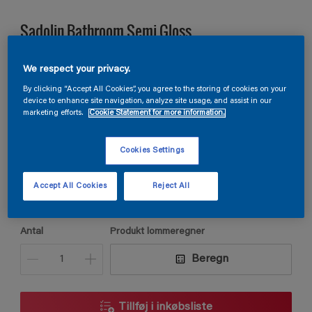
Sadolin Bathroom Semi Gloss
VÅDRUMSMALING Til væg og loft i vådrum
We respect your privacy.
By clicking “Accept All Cookies”, you agree to the storing of cookies on your
device to enhance site navigation, analyze site usage, and assist in our
marketing efforts.
Cookie Statement for more information.
A0.03.82
Skift farve
Cookies Settings
Størrelse
Accept All Cookies
Reject All
2,5L
Antal
Produkt lommeregner
Beregn
Tillføj i inkøbsliste