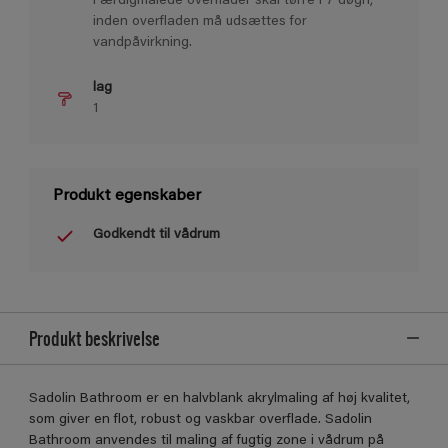
Færdigmalede overﬂader skal tørre i 7 døgn,
inden overﬂaden må udsættes for
vandpåvirkning.
lag
1
Produkt egenskaber
Godkendt til vådrum
Produkt beskrivelse
Sadolin Bathroom er en halvblank akrylmaling af høj kvalitet,
som giver en ﬂot, robust og vaskbar overﬂade. Sadolin
Bathroom anvendes til maling af fugtig zone i vådrum på