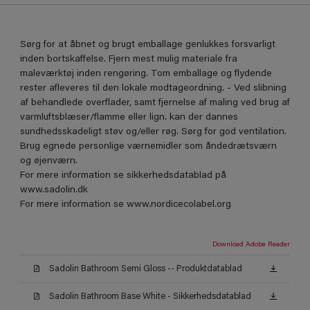
Sørg for at åbnet og brugt emballage genlukkes forsvarligt
inden bortskaffelse. Fjern mest mulig materiale fra
maleværktøj inden rengøring. Tom emballage og flydende
rester afleveres til den lokale modtageordning. - Ved slibning
af behandlede overflader, samt fjernelse af maling ved brug af
varmluftsblæser/flamme eller lign. kan der dannes
sundhedsskadeligt støv og/eller røg. Sørg for god ventilation.
Brug egnede personlige værnemidler som åndedrætsværn
og øjenværn.
For mere information se sikkerhedsdatablad på
www.sadolin.dk
For mere information se www.nordicecolabel.org
Download Adobe Reader
Sadolin Bathroom Semi Gloss -- Produktdatablad
Sadolin Bathroom Base White - Sikkerhedsdatablad