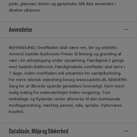
puds, glasvæv, beton og gipsplader. Må ikke anvendes i
direkte vådzone.
Anvendelse
BEHANDLING: Overﬂaden skal være ren, tør og smittefri.
Anvend Sadolin Bathroom Primer til limning og grunding af
væv i én arbejdsgang under opsætning. Færdigmal 2 gange
med Sadolin Bathroom. Færdigmalede overﬂader skal tørre i
7 døgn, inden overﬂaden må udsættes for vandpåvirkning.
For mere teknisk vejledning besøg www.sadolin.dk. BEMÆRK:
Sørg for at åbnede spande genlukkes forsvarligt. Fjern mest
mulig maling fra maleværktøjet inden rengøring. Tom
emballage og ﬂydende rester aﬂeveres til den kommunale
modtageordning. Værktøj: pensel, rulle, sprøjte. Opbevares
frostfrit.
Datablade, Miljø og Sikkerhed