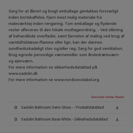
Sørg for at åbnet og brugt emballage genlukkes forsvarligt
inden bortskaffelse. Fjern mest mulig materiale fra
maleværktøj inden rengøring. Tom emballage og flydende
rester afleveres til den lokale modtageordning. - Ved slibning
af behandlede overflader, samt fjernelse af maling ved brug af
varmluftsblæser/flamme eller lign. kan der dannes
sundhedsskadeligt støv og/eller røg. Sørg for god ventilation.
Brug egnede personlige værnemidler som åndedrætsværn
og øjenværn.
For mere information se sikkerhedsdatablad på
www.sadolin.dk
For mere information se www.nordicecolabel.org
Download Adobe Reader
Sadolin Bathroom Semi Gloss -- Produktdatablad
Sadolin Bathroom Base White - Sikkerhedsdatablad