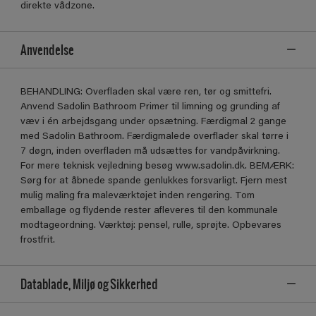
direkte vådzone.
Anvendelse
BEHANDLING: Overﬂaden skal være ren, tør og smittefri.
Anvend Sadolin Bathroom Primer til limning og grunding af
væv i én arbejdsgang under opsætning. Færdigmal 2 gange
med Sadolin Bathroom. Færdigmalede overﬂader skal tørre i
7 døgn, inden overﬂaden må udsættes for vandpåvirkning.
For mere teknisk vejledning besøg www.sadolin.dk. BEMÆRK:
Sørg for at åbnede spande genlukkes forsvarligt. Fjern mest
mulig maling fra maleværktøjet inden rengøring. Tom
emballage og ﬂydende rester aﬂeveres til den kommunale
modtageordning. Værktøj: pensel, rulle, sprøjte. Opbevares
frostfrit.
Datablade, Miljø og Sikkerhed