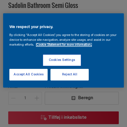
Sadolin Bathroom Semi Gloss
VÅDRUMSMALING Til væg og loft i vådrum
We respect your privacy.
By clicking “Accept All Cookies”, you agree to the storing of cookies on your
Karat
device to enhance site navigation, analyze site usage, and assist in our
marketing efforts.
Cookie Statement for more information.
Skift farve
Cookies Settings
Størrelse
2,5L
Accept All Cookies
Reject All
Antal
Produkt lommeregner
Beregn
Tillføj i inkøbsliste