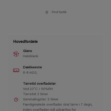
Find butik
Hovedfordele
Glans
Halvblank
Dækkeevne
6-8 m2/L
Tørretid overfladetør
Ved 23˚C / 50%RH
Tørretid: 2 timer
Genmalingstør: 5 timer
Færdigmalede overﬂader skal tørre i 7 døgn,
inden overﬂaden må udsættes for