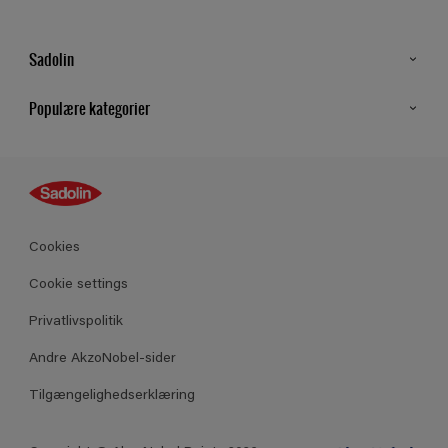
Sadolin
Kontakt os
Populære kategorier
Find butik
Inspiration
Sitemap
Guides
Farver
Produkter
Cookies
Datablad
Cookie settings
Privatlivspolitik
Andre AkzoNobel-sider
Tilgængelighedserklæring