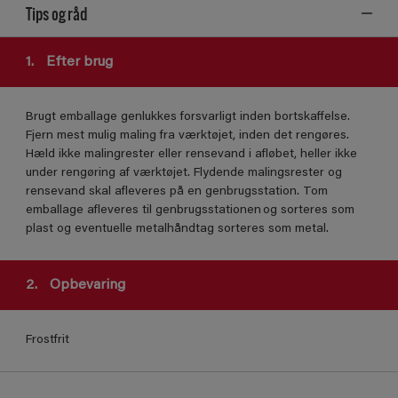
Tips og råd
1.
Efter brug
Brugt emballage genlukkes forsvarligt inden bortskaffelse.
Fjern mest mulig maling fra værktøjet, inden det rengøres.
Hæld ikke malingrester eller rensevand i afløbet, heller ikke
under rengøring af værktøjet. Flydende malingsrester og
rensevand skal afleveres på en genbrugsstation. Tom
emballage afleveres til genbrugsstationen og sorteres som
plast og eventuelle metalhåndtag sorteres som metal.
2.
Opbevaring
Frostfrit