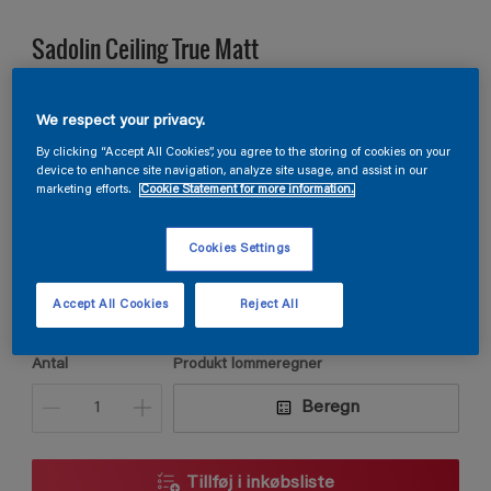
Sadolin Ceiling True Matt
LOFTMALING HELMAT
We respect your privacy.
By clicking “Accept All Cookies”, you agree to the storing of cookies on your
device to enhance site navigation, analyze site usage, and assist in our
E7.13.82
marketing efforts.
Cookie Statement for more information.
Skift farve
Cookies Settings
Størrelse
2,5L
9L
Accept All Cookies
Reject All
Antal
Produkt lommeregner
Beregn
Tillføj i inkøbsliste