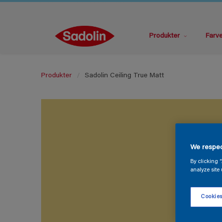
Produkter
Farv
Produkter
Sadolin Ceiling True Matt
We respec
By clicking 
analyze site 
Cookies