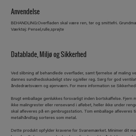
Anvendelse
BEHANDLING:Overfladen skal være ren, tør og smittefri. Grundma
Værktøj: Pensel,rulle,sprøjte
Datablade, Miljø og Sikkerhed
Ved slibning af behandlede overflader, samt fjernelse af maling v
dannes sundhedsskadeligt støv og/eller røg. Sørg for god ventil
åndedrætsværn og øjenværn. For mere information se Sikkerhed
Brugt emballage genlukkes forsvarligt inden bortskaffelse. Fjern 
ikke malingrester eller rensevand i afløbet, heller ikke under re
skal afleveres på en genbrugsstation. Tom emballage afleveres t
metalhåndtag sorteres som metal.
Dette produkt opfylder kravene for Svanemærket. Minimer dit ma