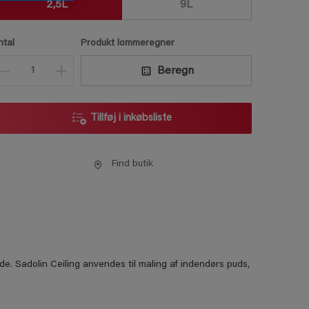
2,5L
9L
ntal
Produkt lommeregner
Beregn
Tillføj i inkøbsliste
Find butik
de. Sadolin Ceiling anvendes til maling af indendørs puds,