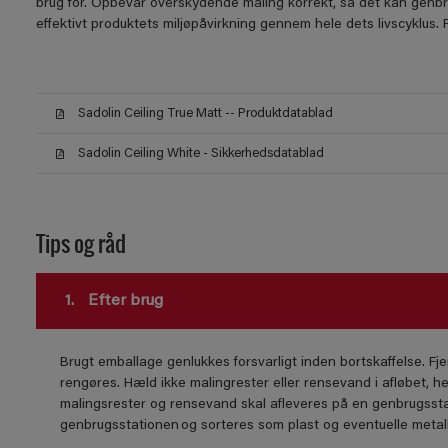
brug for. Opbevar overskydende maling korrekt, så det kan genb
effektivt produktets miljøpåvirkning gennem hele dets livscyklus
Sadolin Ceiling True Matt -- Produktdatablad
Sadolin Ceiling White - Sikkerhedsdatablad
Tips og råd
1.
Efter brug
Brugt emballage genlukkes forsvarligt inden bortskaffelse. Fje
rengøres. Hæld ikke malingrester eller rensevand i afløbet, he
malingsrester og rensevand skal afleveres på en genbrugssta
genbrugsstationen og sorteres som plast og eventuelle meta