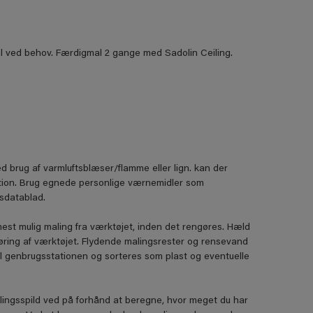
l ved behov. Færdigmal 2 gange med Sadolin Ceiling.
ed brug af varmluftsblæser/flamme eller lign. kan der
ation. Brug egnede personlige værnemidler som
sdatablad.
mest mulig maling fra værktøjet, inden det rengøres. Hæld
ngøring af værktøjet. Flydende malingsrester og rensevand
il genbrugsstationen og sorteres som plast og eventuelle
lingsspild ved på forhånd at beregne, hvor meget du har