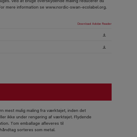
ruges. Ved at bruge overskydende maling reducerer du
. For mere information se www.nordic-swan-ecolabel.org.
Download Adobe Reader
rn mest mulig maling fra værktøjet, inden det
ller ikke under rengøring af værktøjet. Flydende
tion. Tom emballage afleveres til
lhåndtag sorteres som metal.