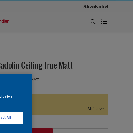
ndler
adolin Ceiling True Matt
OFTMALING HELMAT
vigation,
G2.30.81
Skift farve
ect All
tørrelse