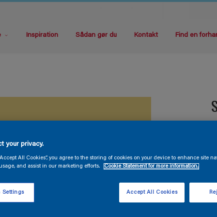
e
Inspiration
Sådan gør du
Kontakt
Find en forha
S
L
t your privacy.
“Accept All Cookies”, you agree to the storing of cookies on your device to enhance site na
usage, and assist in our marketing efforts.
Cookie Statement for more information.
 Settings
Accept All Cookies
Rej
S