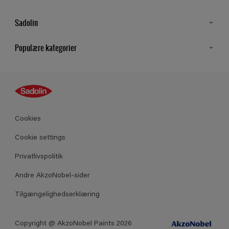
Sadolin
Kontakt os
Populære kategorier
Find butik
Inspiration
Sitemap
Guides
Farver
Produkter
Cookies
Datablad
Cookie settings
Privatlivspolitik
Andre AkzoNobel-sider
Tilgængelighedserklæring
Copyright @ AkzoNobel Paints 2026