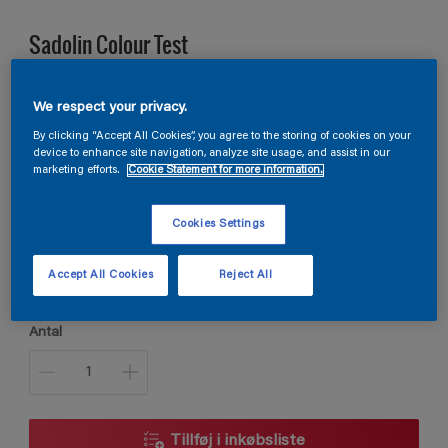
Sadolin Colour Test
Hjælper dig i valget af kulør
We respect your privacy.
By clicking “Accept All Cookies”, you agree to the storing of cookies on your
device to enhance site navigation, analyze site usage, and assist in our
T0.11.31
marketing efforts.
Cookie Statement for more information.
Skift farve
Cookies Settings
Størrelse
0.5L
Accept All Cookies
Reject All
Antal
Tillføj i inkøbsliste