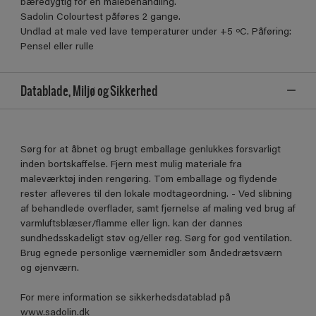
bæredygtig for en malebehandling.
Sadolin Colourtest påføres 2 gange.
Undlad at male ved lave temperaturer under +5 ºC. Påføring:
Pensel eller rulle
Datablade, Miljø og Sikkerhed
Sørg for at åbnet og brugt emballage genlukkes forsvarligt
inden bortskaffelse. Fjern mest mulig materiale fra
maleværktøj inden rengøring. Tom emballage og flydende
rester afleveres til den lokale modtageordning. - Ved slibning
af behandlede overflader, samt fjernelse af maling ved brug af
varmluftsblæser/flamme eller lign. kan der dannes
sundhedsskadeligt støv og/eller røg. Sørg for god ventilation.
Brug egnede personlige værnemidler som åndedrætsværn
og øjenværn.
For mere information se sikkerhedsdatablad på
www.sadolin.dk