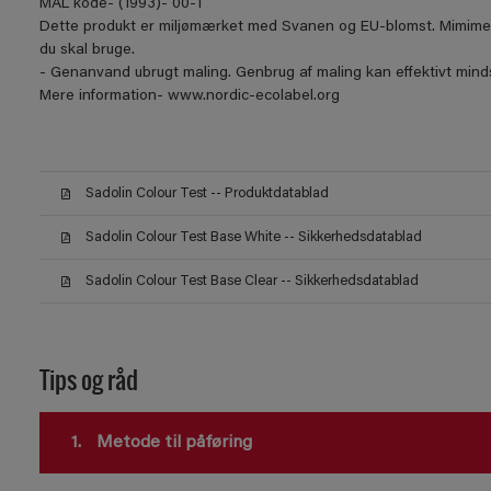
MAL kode- (1993)- 00-1
Dette produkt er miljømærket med Svanen og EU-blomst. Mimimer 
du skal bruge.
- Genanvand ubrugt maling. Genbrug af maling kan effektivt mindsk
Mere information- www.nordic-ecolabel.org
Sadolin Colour Test -- Produktdatablad
Sadolin Colour Test Base White -- Sikkerhedsdatablad
Sadolin Colour Test Base Clear -- Sikkerhedsdatablad
Tips og råd
1.
Metode til påføring