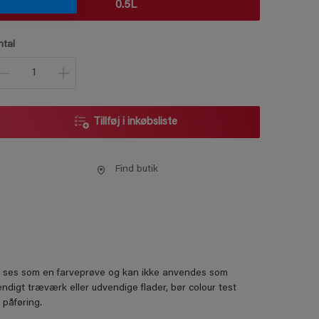
0.5L
ntal
Tillføj i inkøbsliste
Find butik
kun ses som en farveprøve og kan ikke anvendes som
ndigt træværk eller udvendige flader, bør colour test
 påføring.