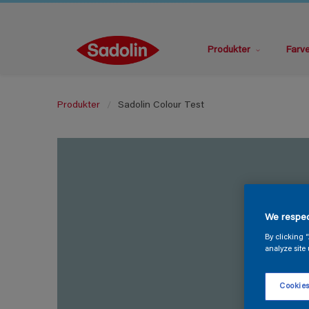
Produkter
Farv
Produkter
Sadolin Colour Test
We respec
By clicking 
analyze site 
Cookies