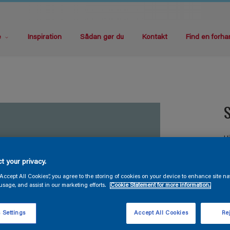
e
Inspiration
Sådan gør du
Kontakt
Find en forha
S
H
t your privacy.
“Accept All Cookies”, you agree to the storing of cookies on your device to enhance site na
usage, and assist in our marketing efforts.
Cookie Statement for more information.
 Settings
Accept All Cookies
Rej
S