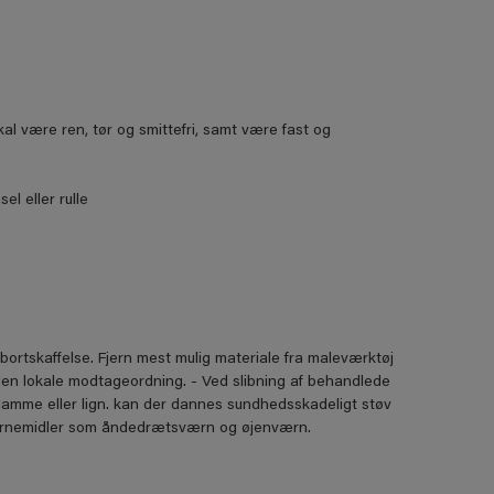
al være ren, tør og smittefri, samt være fast og
l eller rulle
bortskaffelse. Fjern mest mulig materiale fra maleværktøj
den lokale modtageordning. - Ved slibning af behandlede
flamme eller lign. kan der dannes sundhedsskadeligt støv
 værnemidler som åndedrætsværn og øjenværn.