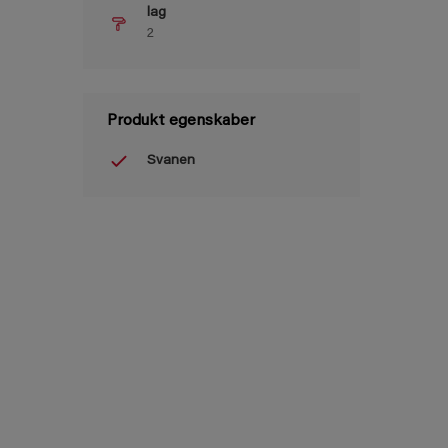
lag
2
Produkt egenskaber
Svanen