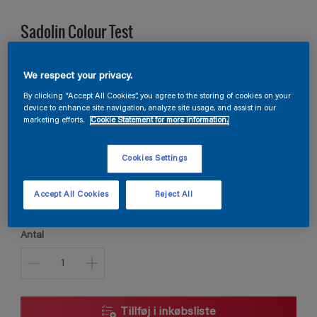
Sadolin Colour Test
Hjælper dig i valget af kulør
We respect your privacy.
By clicking “Accept All Cookies”, you agree to the storing of cookies on your
device to enhance site navigation, analyze site usage, and assist in our
S 3060-Y90R
marketing efforts.
Cookie Statement for more information.
Skift farve
Cookies Settings
Størrelse
0.5L
Accept All Cookies
Reject All
Antal
Tillføj i inkøbsliste