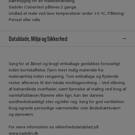
bæredygtig for en malebehandling.
Sadolin Colourtest påføres 2 gange.
Undlad at male ved lave temperaturer under +5 ºC. Påføring:
Pensel eller rulle
Datablade, Miljø og Sikkerhed
Sørg for at åbnet og brugt emballage genlukkes forsvarligt
inden bortskaffelse. Fjern mest mulig materiale fra
maleværktøj inden rengøring. Tom emballage og flydende
rester afleveres til den lokale modtageordning. - Ved slibning
af behandlede overflader, samt fjernelse af maling ved brug af
varmluftsblæser/flamme eller lign. kan der dannes
sundhedsskadeligt støv og/eller røg. Sørg for god ventilation.
Brug egnede personlige værnemidler som åndedrætsværn
og øjenværn.
For mere information se sikkerhedsdatablad på
www.sadolin.dk