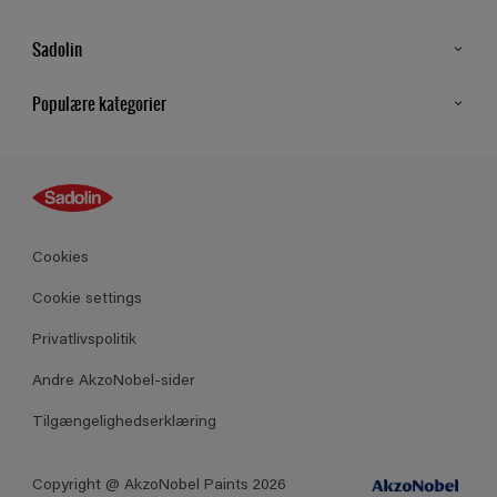
Sadolin
Kontakt os
Populære kategorier
Find butik
Inspiration
Sitemap
Guides
Farver
Produkter
Cookies
Datablad
Cookie settings
Privatlivspolitik
Andre AkzoNobel-sider
Tilgængelighedserklæring
Copyright @ AkzoNobel Paints 2026