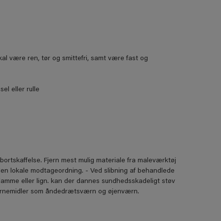
al være ren, tør og smittefri, samt være fast og
l eller rulle
bortskaffelse. Fjern mest mulig materiale fra maleværktøj
den lokale modtageordning. - Ved slibning af behandlede
flamme eller lign. kan der dannes sundhedsskadeligt støv
 værnemidler som åndedrætsværn og øjenværn.