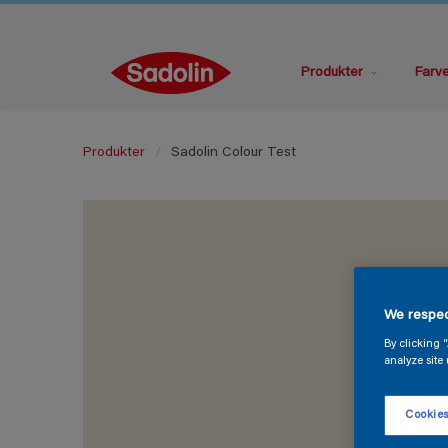
Produkter
Farv
Produkter
Sadolin Colour Test
We respec
By clicking 
analyze site 
Cookies