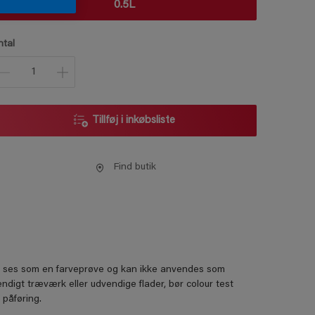
0.5L
ntal
Tillføj i inkøbsliste
Find butik
kun ses som en farveprøve og kan ikke anvendes som
ndigt træværk eller udvendige flader, bør colour test
 påføring.