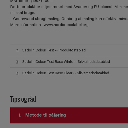
MAL kode- (1993)- 00-1
Dette produkt er miljømærket med Svanen og EU-blomst. Mimimer 
du skal bruge.
- Genanvand ubrugt maling. Genbrug af maling kan effektivt mindsk
Mere information- www.nordic-ecolabel.org
Sadolin Colour Test -- Produktdatablad
Sadolin Colour Test Base White -- Sikkerhedsdatablad
Sadolin Colour Test Base Clear -- Sikkerhedsdatablad
Tips og råd
1.
Metode til påføring