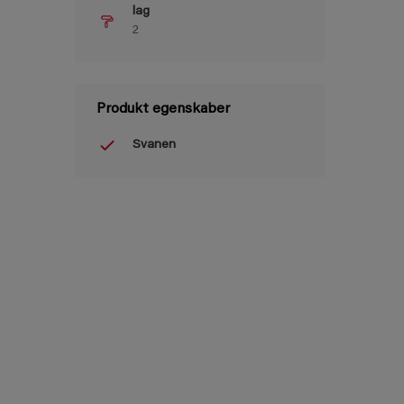
lag
2
Produkt egenskaber
Svanen