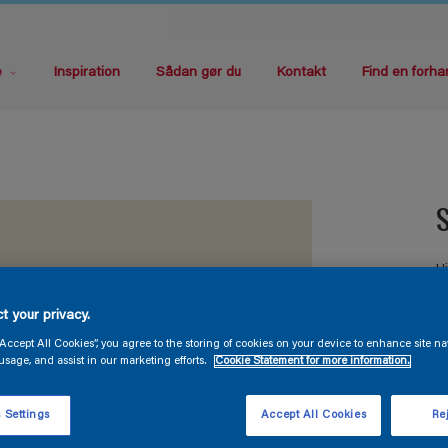
e
Inspiration
Sådan gør du
Kontakt
Find en forha
S
H
t your privacy.
“Accept All Cookies”, you agree to the storing of cookies on your device to enhance site na
usage, and assist in our marketing efforts.
Cookie Statement for more information.
 Settings
Accept All Cookies
Rej
S