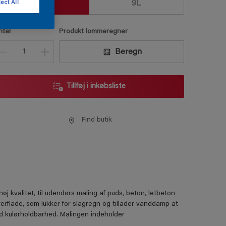
2.5
9L
ect All
ntal
Produkt lommeregner
Beregn
Tillføj i inkøbsliste
Find butik
 kvalitet, til udendørs maling af puds, beton, letbeton
rflade, som lukker for slagregn og tillader vanddamp at
god kulørholdbarhed. Malingen indeholder