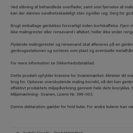
Ved slibning af behandlede overflader, samt som fjernelse af mal
kan der dannes sundhetsskadeligt støv og/eller røg. Sørg for god
Brugt emballage genlukkes forsvarligt inden bortskaffelse. Fjern 
ikke malingrester eller rensevand i afløbet, heller ikke under reng
Flydende malingsrester og rensevand skal afleveres på en genbru
genbrugsstationen og sorteres som plast og eventuelle metalhån
For mere information se Sikkerhedsdatablad.
Dette produkt opfylder kravene for Svanemærket. Minimer dit ma
brug for. Opbevar overskydende maling korrekt, så det kan genb
effektivt produktets miljøpåvirkning gennem hele dets livscyklus
Miljømærkning- Svanen, Licens Nr. 396-003.
Denne deklaration gælder for hvid kulør. For andre kulører kan væ