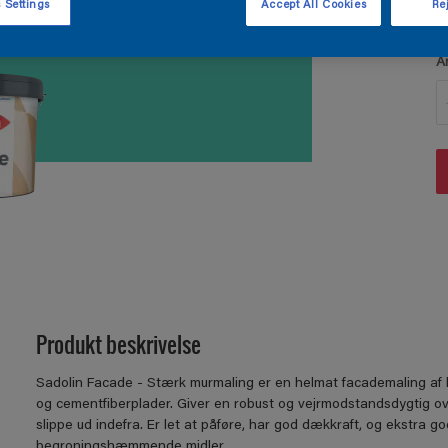
 Settings
Accept All Cookies
Rej
A
Produkt beskrivelse
Sadolin Facade - Stærk murmaling er en helmat facademaling af høj
og cementfiberplader. Giver en robust og vejrmodstandsdygtig ove
slippe ud indefra. Er let at påføre, har god dækkraft, og ekstra 
begroningshæmmende midler.