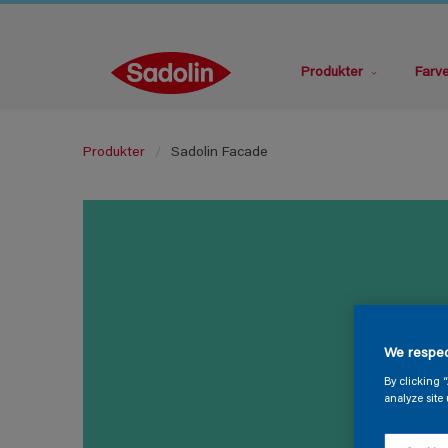
Produkter
Farv
Produkter
Sadolin Facade
We respec
By clicking 
analyze site 