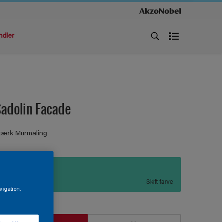
ndler
adolin Facade
tærk Murmaling
N0.31.67
Skift farve
vigation,
tørrelse