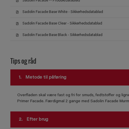
Sadolin Facade -- Produktdatablad
Sadolin Facade Base White - Sikkerhedsdatablad
Sadolin Facade Base Clear - Sikkerhedsdatablad
Sadolin Facade Base Black - Sikkerhedsdatablad
Tips og råd
1.
Metode til påføring
Overfladen skal være fast og fri for smuds, fedtstoffer og l
Primer Facade. Færdigmal 2 gange med Sadolin Facade Murma
2.
Efter brug