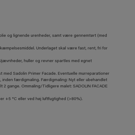
er, olie og lignende urenheder, samt være gennemtørt (med
mpelsesmiddel. Underlaget skal være fast, rent, fri for
. Ujævnheder, huller og revner spartles med egnet
st med Sadolin Primer Facade. Eventuelle murreparationer
 inden færdigmaling. Færdigmaling: Nyt eller ubehandlet
lt 2 gange. Ommaling/Tidligere malet: SADOLIN FACADE
r +5 °C eller ved høj luftfugtighed (>80%).