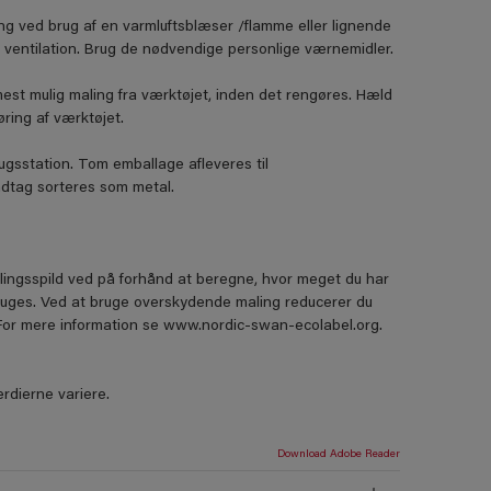
ing ved brug af en varmluftsblæser /flamme eller lignende
 ventilation. Brug de nødvendige personlige værnemidler.
mest mulig maling fra værktøjet, inden det rengøres. Hæld
øring af værktøjet.
gsstation. Tom emballage afleveres til
dtag sorteres som metal.
lingsspild ved på forhånd at beregne, hvor meget du har
ruges. Ved at bruge overskydende maling reducerer du
. For mere information se www.nordic-swan-ecolabel.org.
rdierne variere.
Download Adobe Reader