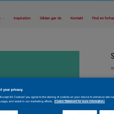
e
Inspiration
Sådan gør du
Kontakt
Find en forha
S
S
t your privacy.
“Accept All Cookies”, you agree to the storing of cookies on your device to enhance site na
usage, and assist in our marketing efforts.
Cookie Statement for more information.
S