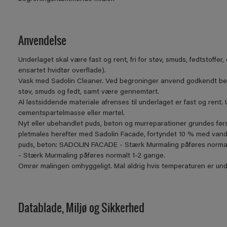
Anvendelse
Underlaget skal være fast og rent, fri for støv, smuds, fedtstoff
ensartet hvidtør overflade).
Vask med Sadolin Cleaner. Ved begroninger anvend godkendt bekæ
støv, smuds og fedt, samt være gennemtørt.
Al løstsiddende materiale afrenses til underlaget er fast og rent
cementspartelmasse eller mørtel.
Nyt eller ubehandlet puds, beton og murreparationer grundes før
pletmales herefter med Sadolin Facade, fortyndet 10 % med vand,
puds, beton: SADOLIN FACADE - Stærk Murmaling påføres norma
- Stærk Murmaling påføres normalt 1-2 gange.
Omrør malingen omhyggeligt. Mal aldrig hvis temperaturen er unde
Datablade, Miljø og Sikkerhed