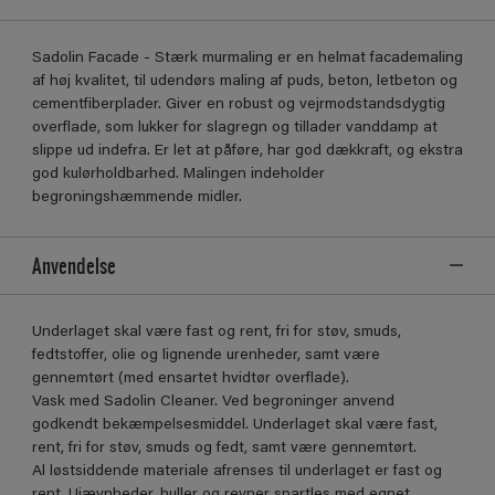
Sadolin Facade - Stærk murmaling er en helmat facademaling
af høj kvalitet, til udendørs maling af puds, beton, letbeton og
cementfiberplader. Giver en robust og vejrmodstandsdygtig
overflade, som lukker for slagregn og tillader vanddamp at
slippe ud indefra. Er let at påføre, har god dækkraft, og ekstra
god kulørholdbarhed. Malingen indeholder
begroningshæmmende midler.
Anvendelse
Underlaget skal være fast og rent, fri for støv, smuds,
fedtstoffer, olie og lignende urenheder, samt være
gennemtørt (med ensartet hvidtør overflade).
Vask med Sadolin Cleaner. Ved begroninger anvend
godkendt bekæmpelsesmiddel. Underlaget skal være fast,
rent, fri for støv, smuds og fedt, samt være gennemtørt.
Al løstsiddende materiale afrenses til underlaget er fast og
rent. Ujævnheder, huller og revner spartles med egnet