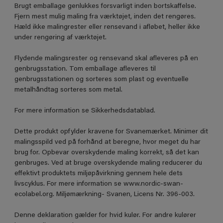
Brugt emballage genlukkes forsvarligt inden bortskaffelse.
Fjern mest mulig maling fra værktøjet, inden det rengøres.
Hæld ikke malingrester eller rensevand i afløbet, heller ikke
under rengøring af værktøjet.
Flydende malingsrester og rensevand skal afleveres på en
genbrugsstation. Tom emballage afleveres til
genbrugsstationen og sorteres som plast og eventuelle
metalhåndtag sorteres som metal.
For mere information se Sikkerhedsdatablad.
Dette produkt opfylder kravene for Svanemærket. Minimer dit
malingsspild ved på forhånd at beregne, hvor meget du har
brug for. Opbevar overskydende maling korrekt, så det kan
genbruges. Ved at bruge overskydende maling reducerer du
effektivt produktets miljøpåvirkning gennem hele dets
livscyklus. For mere information se www.nordic-swan-
ecolabel.org. Miljømærkning- Svanen, Licens Nr. 396-003.
Denne deklaration gælder for hvid kulør. For andre kulører