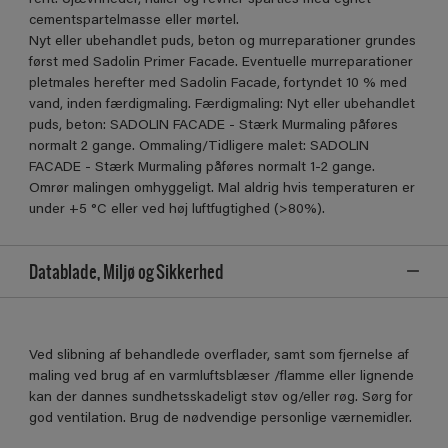
cementspartelmasse eller mørtel.
Nyt eller ubehandlet puds, beton og murreparationer grundes
først med Sadolin Primer Facade. Eventuelle murreparationer
pletmales herefter med Sadolin Facade, fortyndet 10 % med
vand, inden færdigmaling. Færdigmaling: Nyt eller ubehandlet
puds, beton: SADOLIN FACADE - Stærk Murmaling påføres
normalt 2 gange. Ommaling/Tidligere malet: SADOLIN
FACADE - Stærk Murmaling påføres normalt 1-2 gange.
Omrør malingen omhyggeligt. Mal aldrig hvis temperaturen er
under +5 °C eller ved høj luftfugtighed (>80%).
Datablade, Miljø og Sikkerhed
Ved slibning af behandlede overflader, samt som fjernelse af
maling ved brug af en varmluftsblæser /flamme eller lignende
kan der dannes sundhetsskadeligt støv og/eller røg. Sørg for
god ventilation. Brug de nødvendige personlige værnemidler.