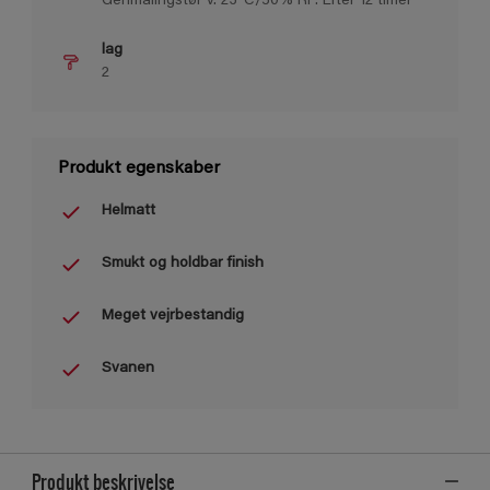
Genmalingstør v. 23°C/50% RF: Efter 12 timer
lag
2
Produkt egenskaber
Helmatt
Smukt og holdbar finish
Meget vejrbestandig
Svanen
Produkt beskrivelse