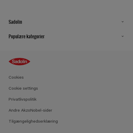
Sadolin
Kontakt os
Populære kategorier
Find butik
Inspiration
Sitemap
Guides
Farver
Produkter
Cookies
Datablad
Cookie settings
Privatlivspolitik
Andre AkzoNobel-sider
Tilgængelighedserklæring