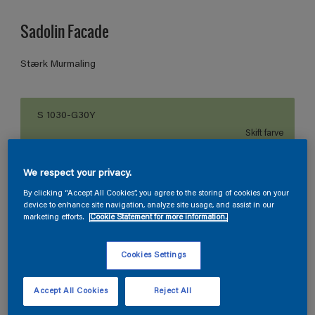
Sadolin Facade
Stærk Murmaling
S 1030-G30Y
Skift farve
Størrelse
We respect your privacy.
2.5
9L
By clicking “Accept All Cookies”, you agree to the storing of cookies on your
device to enhance site navigation, analyze site usage, and assist in our
marketing efforts.
Cookie Statement for more information.
Antal
Produkt lommeregner
Cookies Settings
Beregn
Accept All Cookies
Reject All
Tillføj i inkøbsliste