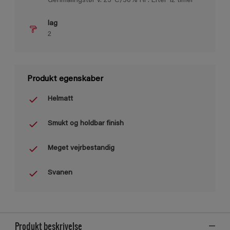
Genmalingstør v. 23°C/50% RF: Efter 12 timer
lag
2
Produkt egenskaber
Helmatt
Smukt og holdbar finish
Meget vejrbestandig
Svanen
Produkt beskrivelse