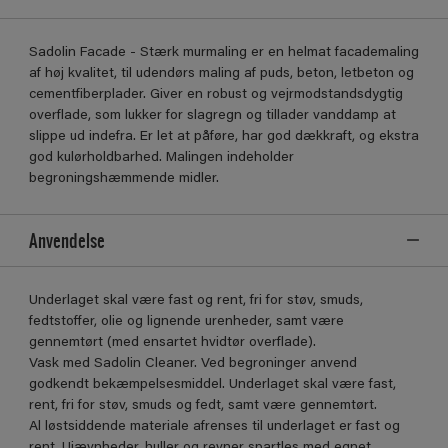
Sadolin Facade - Stærk murmaling er en helmat facademaling
af høj kvalitet, til udendørs maling af puds, beton, letbeton og
cementfiberplader. Giver en robust og vejrmodstandsdygtig
overflade, som lukker for slagregn og tillader vanddamp at
slippe ud indefra. Er let at påføre, har god dækkraft, og ekstra
god kulørholdbarhed. Malingen indeholder
begroningshæmmende midler.
Anvendelse
Underlaget skal være fast og rent, fri for støv, smuds,
fedtstoffer, olie og lignende urenheder, samt være
gennemtørt (med ensartet hvidtør overflade).
Vask med Sadolin Cleaner. Ved begroninger anvend
godkendt bekæmpelsesmiddel. Underlaget skal være fast,
rent, fri for støv, smuds og fedt, samt være gennemtørt.
Al løstsiddende materiale afrenses til underlaget er fast og
rent. Ujævnheder, huller og revner spartles med egnet