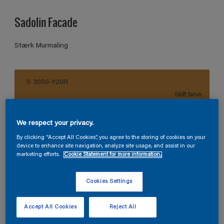
Sadolin Facade
Stærk Murmaling
S 3050-Y20R
Skift farve
Størrelse
We respect your privacy.
2.325
9 L
By clicking “Accept All Cookies”, you agree to the storing of cookies on your
device to enhance site navigation, analyze site usage, and assist in our
marketing efforts.
Cookie Statement for more information.
Antal
Produkt lommeregner
Cookies Settings
Beregn
Accept All Cookies
Reject All
Tillføj i inkøbsliste