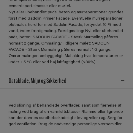
cementspartelmasse eller mørtel.
Nyt eller ubehandlet puds, beton og murreparationer grundes
først med Sadolin Primer Facade. Eventuelle murreparationer
pletmales herefter med Sadolin Facade, fortyndet 10 % med
vand, inden færdigmaling. Færdigmaling: Nyt eller ubehandlet
puds, beton: SADOLIN FACADE - Stærk Murmaling påføres
normalt 2 gange. Ommaling/Tidligere malet: SADOLIN
FACADE - Stærk Murmaling påføres normalt 1-2 gange.
Omrør malingen omhyggeligt. Mal aldrig hvis temperaturen er
under +5 °C eller ved høj luftfugtighed (>80%).
Datablade, Miljø og Sikkerhed
Ved slibning af behandlede overflader, samt som fjernelse af
maling ved brug af en varmluftsblæser /flamme eller lignende
kan der dannes sundhetsskadeligt støv og/eller røg. Sørg for
god ventilation. Brug de nødvendige personlige værnemidler.