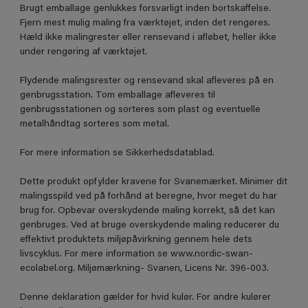
Brugt emballage genlukkes forsvarligt inden bortskaffelse.
Fjern mest mulig maling fra værktøjet, inden det rengøres.
Hæld ikke malingrester eller rensevand i afløbet, heller ikke
under rengøring af værktøjet.
Flydende malingsrester og rensevand skal afleveres på en
genbrugsstation. Tom emballage afleveres til
genbrugsstationen og sorteres som plast og eventuelle
metalhåndtag sorteres som metal.
For mere information se Sikkerhedsdatablad.
Dette produkt opfylder kravene for Svanemærket. Minimer dit
malingsspild ved på forhånd at beregne, hvor meget du har
brug for. Opbevar overskydende maling korrekt, så det kan
genbruges. Ved at bruge overskydende maling reducerer du
effektivt produktets miljøpåvirkning gennem hele dets
livscyklus. For mere information se www.nordic-swan-
ecolabel.org. Miljømærkning- Svanen, Licens Nr. 396-003.
Denne deklaration gælder for hvid kulør. For andre kulører