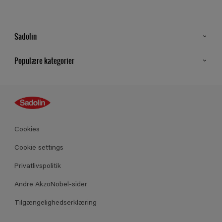
Sadolin
Kontakt os
Populære kategorier
Find butik
Inspiration
Sitemap
Guides
Farver
Produkter
Cookies
Datablad
Cookie settings
Privatlivspolitik
Andre AkzoNobel-sider
Tilgængelighedserklæring