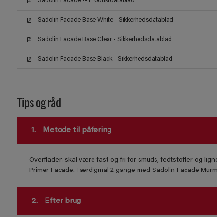
Sadolin Facade -- Produktdatablad
Sadolin Facade Base White - Sikkerhedsdatablad
Sadolin Facade Base Clear - Sikkerhedsdatablad
Sadolin Facade Base Black - Sikkerhedsdatablad
Tips og råd
1.
Metode til påføring
Overfladen skal være fast og fri for smuds, fedtstoffer og l
Primer Facade. Færdigmal 2 gange med Sadolin Facade Murma
2.
Efter brug