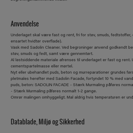
Anvendelse
Underlaget skal være fast og rent, fri for støv, smuds, fedtstoff
ensartet hvidtør overflade).
Vask med Sadolin Cleaner. Ved begroninger anvend godkendt bekæ
støv, smuds og fedt, samt være gennemtørt.
Al løstsiddende materiale afrenses til underlaget er fast og rent
cementspartelmasse eller mørtel.
Nyt eller ubehandlet puds, beton og murreparationer grundes før
pletmales herefter med Sadolin Facade, fortyndet 10 % med vand,
puds, beton: SADOLIN FACADE - Stærk Murmaling påføres norma
- Stærk Murmaling påføres normalt 1-2 gange.
Omrør malingen omhyggeligt. Mal aldrig hvis temperaturen er unde
Datablade, Miljø og Sikkerhed