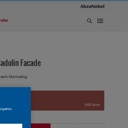
ndler
adolin Facade
tærk Murmaling
S 3050-Y90R
Skift farve
vigation,
tørrelse