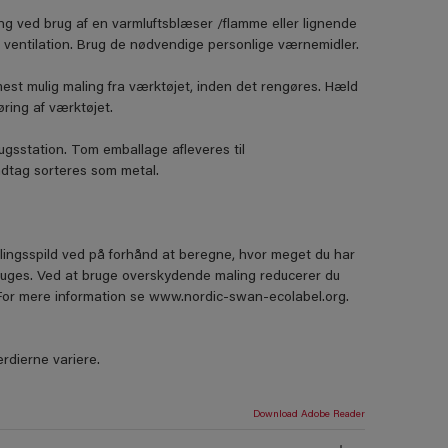
ing ved brug af en varmluftsblæser /flamme eller lignende
 ventilation. Brug de nødvendige personlige værnemidler.
mest mulig maling fra værktøjet, inden det rengøres. Hæld
øring af værktøjet.
gsstation. Tom emballage afleveres til
dtag sorteres som metal.
lingsspild ved på forhånd at beregne, hvor meget du har
ruges. Ved at bruge overskydende maling reducerer du
. For mere information se www.nordic-swan-ecolabel.org.
rdierne variere.
Download Adobe Reader