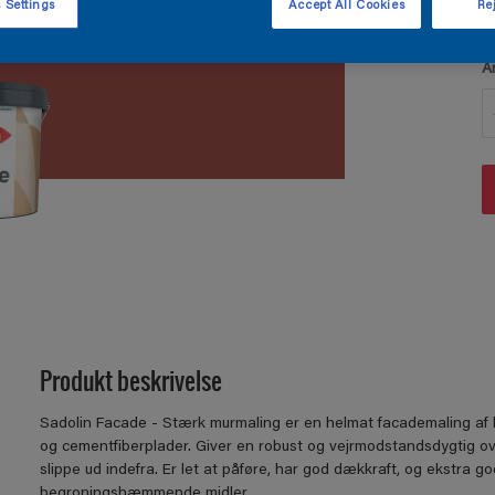
 Settings
Accept All Cookies
Rej
A
Produkt beskrivelse
Sadolin Facade - Stærk murmaling er en helmat facademaling af høj
og cementfiberplader. Giver en robust og vejrmodstandsdygtig ove
slippe ud indefra. Er let at påføre, har god dækkraft, og ekstra 
begroningshæmmende midler.