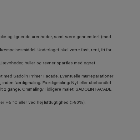
er, olie og lignende urenheder, samt være gennemtørt (med
mpelsesmiddel. Underlaget skal være fast, rent, fri for
. Ujævnheder, huller og revner spartles med egnet
st med Sadolin Primer Facade. Eventuelle murreparationer
 inden færdigmaling. Færdigmaling: Nyt eller ubehandlet
lt 2 gange. Ommaling/Tidligere malet: SADOLIN FACADE
r +5 °C eller ved høj luftfugtighed (>80%).