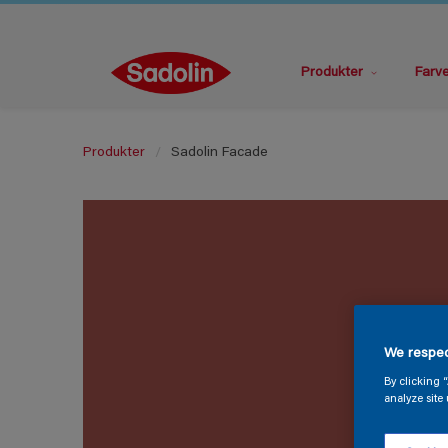
Produkter
Farv
Produkter
Sadolin Facade
We respec
By clicking 
analyze site 