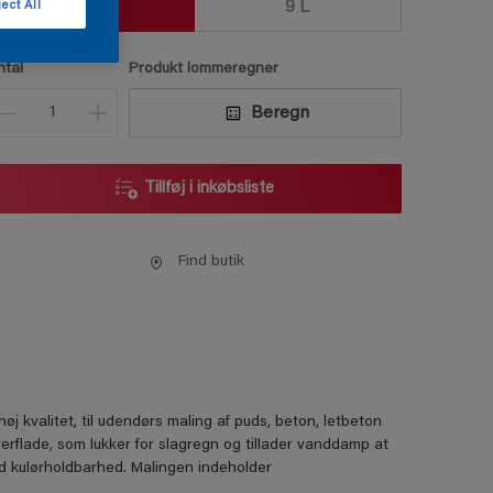
2.325
9 L
ect All
ntal
Produkt lommeregner
Beregn
Tillføj i inkøbsliste
Find butik
 kvalitet, til udendørs maling af puds, beton, letbeton
rflade, som lukker for slagregn og tillader vanddamp at
god kulørholdbarhed. Malingen indeholder