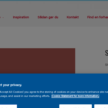
e
Inspiration
Sådan gør du
Kontakt
Find en forha
S
S
t your privacy.
“Accept All Cookies”, you agree to the storing of cookies on your device to enhance site na
usage, and assist in our marketing efforts.
Cookie Statement for more information.
S