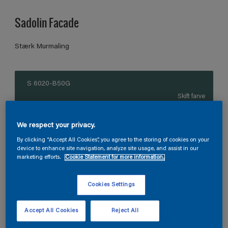
Sadolin Facade
Stærk Murmaling
S 6020-B50G
Skift farve
Størrelse
We respect your privacy.
2.325
9 L
By clicking “Accept All Cookies”, you agree to the storing of cookies on your
device to enhance site navigation, analyze site usage, and assist in our
marketing efforts.
Cookie Statement for more information.
Antal
Produkt lommeregner
Cookies Settings
Beregn
Accept All Cookies
Reject All
Tillføj i inkøbsliste