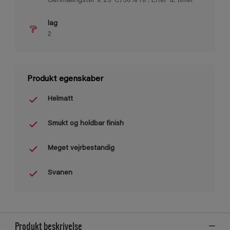
Genmalingstør v. 23°C/50% RF: Efter 12 timer
lag
2
Produkt egenskaber
Helmatt
Smukt og holdbar finish
Meget vejrbestandig
Svanen
Produkt beskrivelse