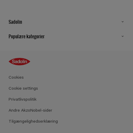
Sadolin
Kontakt os
Populære kategorier
Find butik
Inspiration
Sitemap
Guides
Farver
Produkter
Cookies
Datablad
Cookie settings
Privatlivspolitik
Andre AkzoNobel-sider
Tilgængelighedserklæring