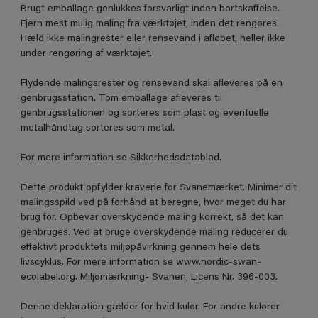
Brugt emballage genlukkes forsvarligt inden bortskaffelse.
Fjern mest mulig maling fra værktøjet, inden det rengøres.
Hæld ikke malingrester eller rensevand i afløbet, heller ikke
under rengøring af værktøjet.
Flydende malingsrester og rensevand skal afleveres på en
genbrugsstation. Tom emballage afleveres til
genbrugsstationen og sorteres som plast og eventuelle
metalhåndtag sorteres som metal.
For mere information se Sikkerhedsdatablad.
Dette produkt opfylder kravene for Svanemærket. Minimer dit
malingsspild ved på forhånd at beregne, hvor meget du har
brug for. Opbevar overskydende maling korrekt, så det kan
genbruges. Ved at bruge overskydende maling reducerer du
effektivt produktets miljøpåvirkning gennem hele dets
livscyklus. For mere information se www.nordic-swan-
ecolabel.org. Miljømærkning- Svanen, Licens Nr. 396-003.
Denne deklaration gælder for hvid kulør. For andre kulører