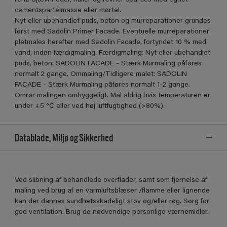
cementspartelmasse eller mørtel.
Nyt eller ubehandlet puds, beton og murreparationer grundes
først med Sadolin Primer Facade. Eventuelle murreparationer
pletmales herefter med Sadolin Facade, fortyndet 10 % med
vand, inden færdigmaling. Færdigmaling: Nyt eller ubehandlet
puds, beton: SADOLIN FACADE - Stærk Murmaling påføres
normalt 2 gange. Ommaling/Tidligere malet: SADOLIN
FACADE - Stærk Murmaling påføres normalt 1-2 gange.
Omrør malingen omhyggeligt. Mal aldrig hvis temperaturen er
under +5 °C eller ved høj luftfugtighed (>80%).
Datablade, Miljø og Sikkerhed
Ved slibning af behandlede overflader, samt som fjernelse af
maling ved brug af en varmluftsblæser /flamme eller lignende
kan der dannes sundhetsskadeligt støv og/eller røg. Sørg for
god ventilation. Brug de nødvendige personlige værnemidler.