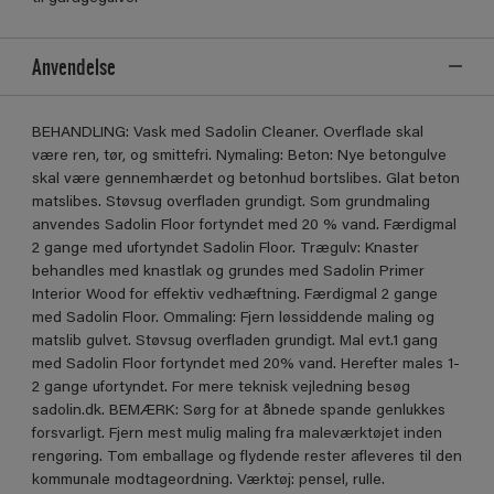
Anvendelse
BEHANDLING: Vask med Sadolin Cleaner. Overflade skal
være ren, tør, og smittefri. Nymaling: Beton: Nye betongulve
skal være gennemhærdet og betonhud bortslibes. Glat beton
matslibes. Støvsug overfladen grundigt. Som grundmaling
anvendes Sadolin Floor fortyndet med 20 % vand. Færdigmal
2 gange med ufortyndet Sadolin Floor. Trægulv: Knaster
behandles med knastlak og grundes med Sadolin Primer
Interior Wood for effektiv vedhæftning. Færdigmal 2 gange
med Sadolin Floor. Ommaling: Fjern løssiddende maling og
matslib gulvet. Støvsug overfladen grundigt. Mal evt.1 gang
med Sadolin Floor fortyndet med 20% vand. Herefter males 1-
2 gange ufortyndet. For mere teknisk vejledning besøg
sadolin.dk. BEMÆRK: Sørg for at åbnede spande genlukkes
forsvarligt. Fjern mest mulig maling fra maleværktøjet inden
rengøring. Tom emballage og flydende rester afleveres til den
kommunale modtageordning. Værktøj: pensel, rulle.