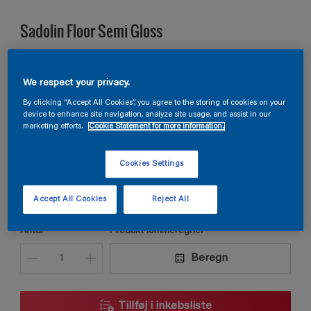
Sadolin Floor Semi Gloss
GULVMALING Til træ- og betongulv
We respect your privacy.
By clicking “Accept All Cookies”, you agree to the storing of cookies on your
S 1060-G10Y
device to enhance site navigation, analyze site usage, and assist in our
marketing efforts.
Cookie Statement for more information.
Skift farve
Cookies Settings
Størrelse
2,5L
Accept All Cookies
Reject All
Antal
Produkt lommeregner
Beregn
Tillføj i inkøbsliste