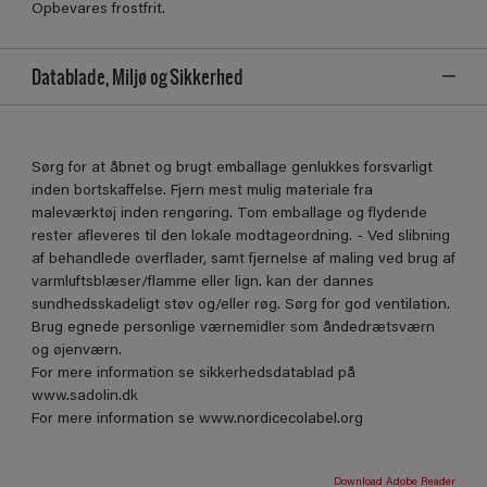
Opbevares frostfrit.
Datablade, Miljø og Sikkerhed
Sørg for at åbnet og brugt emballage genlukkes forsvarligt
inden bortskaffelse. Fjern mest mulig materiale fra
maleværktøj inden rengøring. Tom emballage og flydende
rester afleveres til den lokale modtageordning. - Ved slibning
af behandlede overflader, samt fjernelse af maling ved brug af
varmluftsblæser/flamme eller lign. kan der dannes
sundhedsskadeligt støv og/eller røg. Sørg for god ventilation.
Brug egnede personlige værnemidler som åndedrætsværn
og øjenværn.
For mere information se sikkerhedsdatablad på
www.sadolin.dk
For mere information se www.nordicecolabel.org
Download Adobe Reader