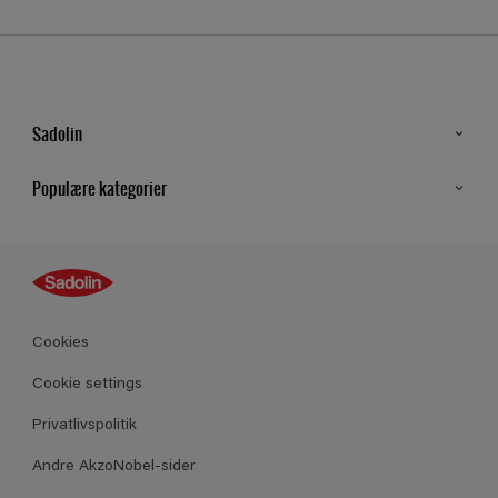
Sadolin
Kontakt os
Populære kategorier
Find butik
Inspiration
Sitemap
Guides
Farver
Produkter
Cookies
Datablad
Cookie settings
Privatlivspolitik
Andre AkzoNobel-sider