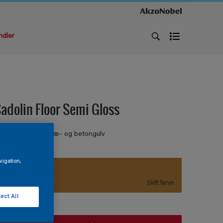
ndler
adolin Floor Semi Gloss
ULVMALING Til træ- og betongulv
vigation,
S 3050-Y20R
Skift farve
ect All
tørrelse