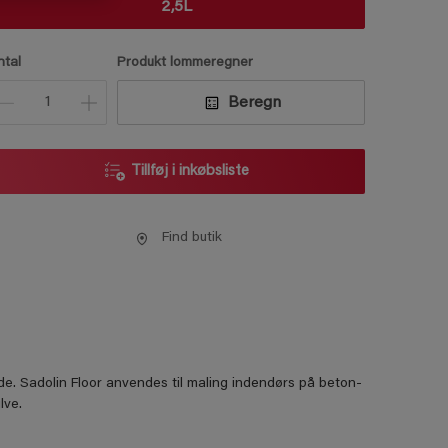
2,5L
ntal
Produkt lommeregner
Beregn
Tillføj i inkøbsliste
Find butik
ade. Sadolin Floor anvendes til maling indendørs på beton-
lve.