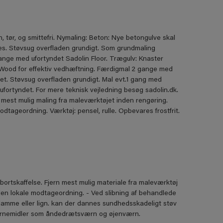
tør, og smittefri. Nymaling: Beton: Nye betongulve skal
s. Støvsug overfladen grundigt. Som grundmaling
nge med ufortyndet Sadolin Floor. Trægulv: Knaster
 Wood for effektiv vedhæftning. Færdigmal 2 gange med
vet. Støvsug overfladen grundigt. Mal evt.1 gang med
fortyndet. For mere teknisk vejledning besøg sadolin.dk.
mest mulig maling fra maleværktøjet inden rengøring.
tageordning. Værktøj: pensel, rulle. Opbevares frostfrit.
bortskaffelse. Fjern mest mulig materiale fra maleværktøj
den lokale modtageordning. - Ved slibning af behandlede
flamme eller lign. kan der dannes sundhedsskadeligt støv
 værnemidler som åndedrætsværn og øjenværn.