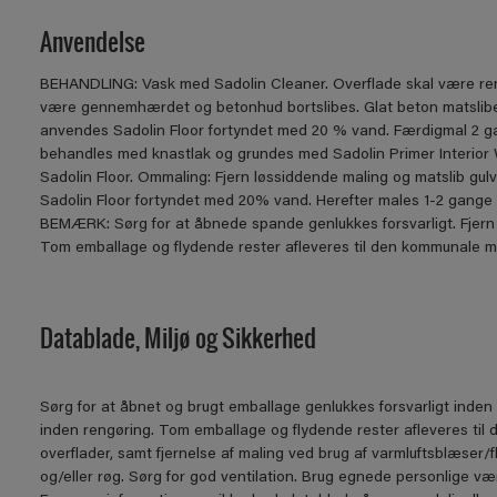
Anvendelse
BEHANDLING: Vask med Sadolin Cleaner. Overflade skal være ren, 
være gennemhærdet og betonhud bortslibes. Glat beton matslibe
anvendes Sadolin Floor fortyndet med 20 % vand. Færdigmal 2 ga
behandles med knastlak og grundes med Sadolin Primer Interior
Sadolin Floor. Ommaling: Fjern løssiddende maling og matslib gul
Sadolin Floor fortyndet med 20% vand. Herefter males 1-2 gange u
BEMÆRK: Sørg for at åbnede spande genlukkes forsvarligt. Fjern 
Tom emballage og flydende rester afleveres til den kommunale mod
Datablade, Miljø og Sikkerhed
Sørg for at åbnet og brugt emballage genlukkes forsvarligt inden 
inden rengøring. Tom emballage og flydende rester afleveres til 
overflader, samt fjernelse af maling ved brug af varmluftsblæser/
og/eller røg. Sørg for god ventilation. Brug egnede personlige