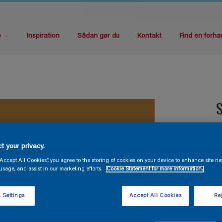
e
Inspiration
Sådan gør du
Kontakt
Find en forha
S
G
t your privacy.
“Accept All Cookies”, you agree to the storing of cookies on your device to enhance site na
usage, and assist in our marketing efforts.
Cookie Statement for more information.
 Settings
Accept All Cookies
Rej
S