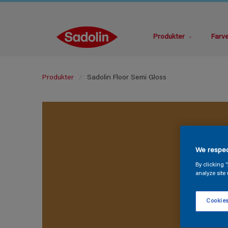
Produkter
Farv
Produkter
Sadolin Floor Semi Gloss
We respec
By clicking 
analyze site 
Cookies