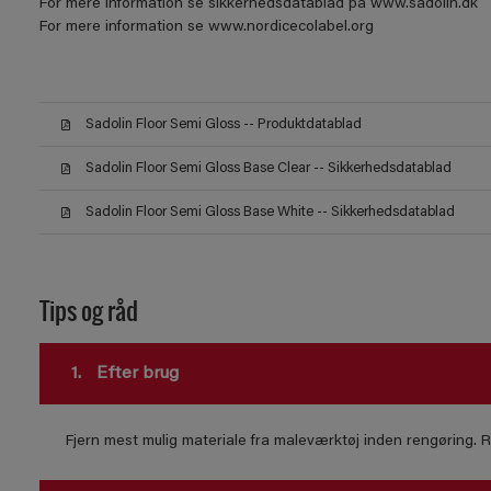
For mere information se sikkerhedsdatablad på www.sadolin.dk
For mere information se www.nordicecolabel.org
Sadolin Floor Semi Gloss -- Produktdatablad
Sadolin Floor Semi Gloss Base Clear -- Sikkerhedsdatablad
Sadolin Floor Semi Gloss Base White -- Sikkerhedsdatablad
Tips og råd
1.
Efter brug
Fjern mest mulig materiale fra maleværktøj inden rengøring.